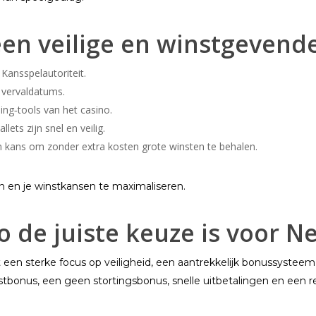
een veilige en winstgevend
Kansspelautoriteit.
vervaldatums.
ing‑tools van het casino.
ts zijn snel en veilig.
n kans om zonder extra kosten grote winsten te behalen.
n en je winstkansen te maximaliseren.
de juiste keuze is voor N
t een sterke focus op veiligheid, een aantrekkelijk bonussyste
tbonus, een geen stortingsbonus, snelle uitbetalingen en een r