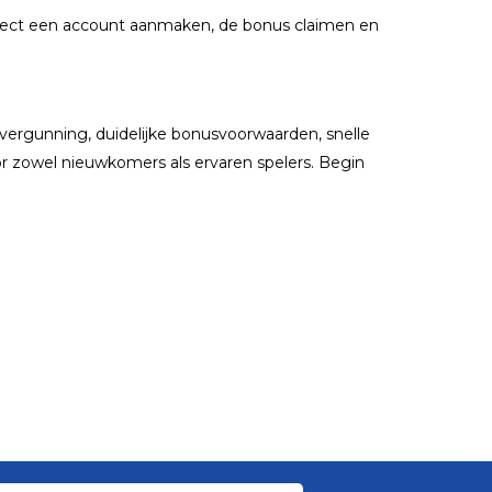
direct een account aanmaken, de bonus claimen en
 vergunning, duidelijke bonusvoorwaarden, snelle
or zowel nieuwkomers als ervaren spelers. Begin