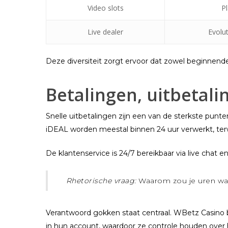
Video slots
P
Live dealer
Evolu
Deze diversiteit zorgt ervoor dat zowel beginnende 
Betalingen, uitbetali
Snelle uitbetalingen zijn een van de sterkste punten
iDEAL worden meestal binnen 24 uur verwerkt, terwi
De klantenservice is 24/7 bereikbaar via live chat e
Rhetorische vraag:
Waarom zou je uren wach
Verantwoord gokken staat centraal. WBetz Casino bie
in hun account, waardoor ze controle houden over