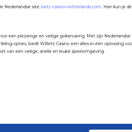
ële Nederlandse site:
betz-casino‑netherlands.com
. Hier kun je 
voor een plezierige en veilige gokervaring. Met zijn Nederlandse
bling‑opties, biedt WBetz Casino een alles‑in‑één oplossing vo
et van een veilige, snelle en leuke speelomgeving.