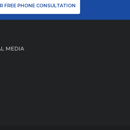
R FREE PHONE CONSULTATION
AL MEDIA