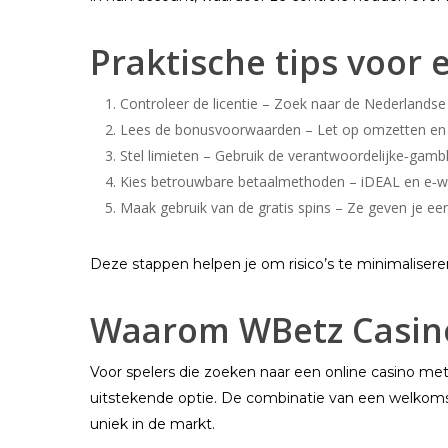
Praktische tips voor 
Controleer de licentie – Zoek naar de Nederlandse 
Lees de bonusvoorwaarden – Let op omzetten en 
Stel limieten – Gebruik de verantwoordelijke‑gambl
Kies betrouwbare betaalmethoden – iDEAL en e‑walle
Maak gebruik van de gratis spins – Ze geven je ee
Deze stappen helpen je om risico’s te minimalisere
Waarom WBetz Casino 
Voor spelers die zoeken naar een online casino me
uitstekende optie. De combinatie van een welkoms
uniek in de markt.