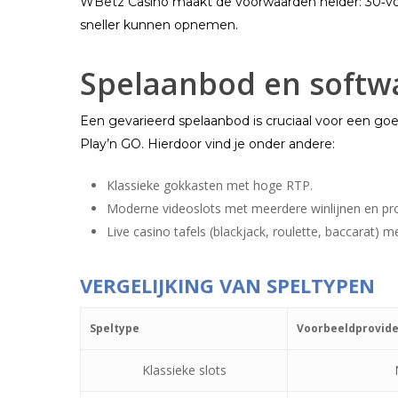
WBetz Casino maakt de voorwaarden helder: 30‑vou
sneller kunnen opnemen.
Spelaanbod en softw
Een gevarieerd spelaanbod is cruciaal voor een 
Play’n GO. Hierdoor vind je onder andere:
Klassieke gokkasten met hoge RTP.
Moderne videoslots met meerdere winlijnen en pro
Live casino tafels (blackjack, roulette, baccarat) m
VERGELIJKING VAN SPELTYPEN
Speltype
Voorbeeldprovide
Klassieke slots