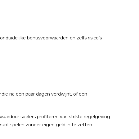
, onduidelijke bonusvoorwaarden en zelfs risico’s
s
die na een paar dagen verdwijnt, of een
ardoor spelers profiteren van strikte regelgeving
kunt spelen zonder eigen geld in te zetten.