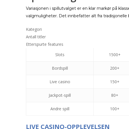
Variasjonen i spillutvalget er en klar markør på kla
valgmuligheter. Det innbefatter alt fra tradisjonel
Kategori
Antall titler
Etterspurte features
Slots
1500+
Bordspill
200+
Live casino
150+
Jackpot-spill
80+
Andre spill
100+
LIVE CASINO-OPPLEVELSEN