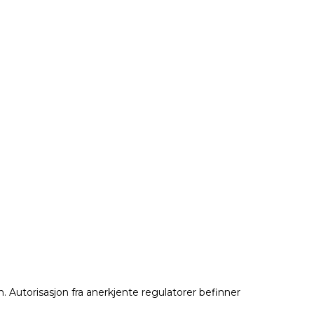
n. Autorisasjon fra anerkjente regulatorer befinner