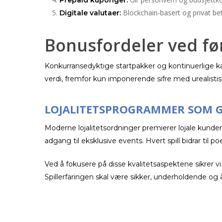
Prepaid kuponger:
Blockchain-basert og privat be
Digitale valutaer:
Bonusfordeler ved fø
Konkurransedyktige startpakker og kontinuerlige kam
verdi, fremfor kun imponerende sifre med urealisti
LOJALITETSPROGRAMMER SOM G
Moderne lojalitetsordninger premierer lojale kund
adgang til eksklusive events. Hvert spill bidrar til 
Ved å fokusere på disse kvalitetsaspektene sikrer vi
Spillerfaringen skal være sikker, underholdende og 