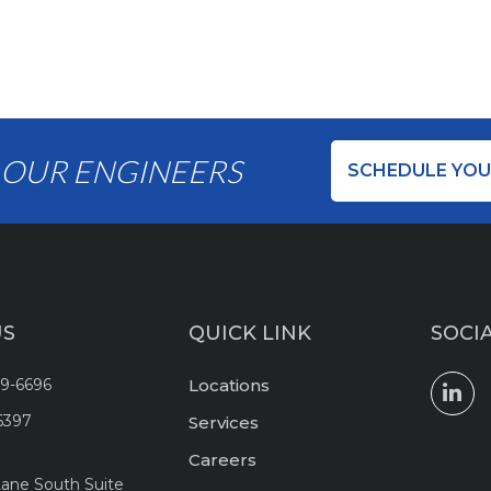
 OUR ENGINEERS
SCHEDULE YOU
US
QUICK LINK
SOCI
89-6696
Locations
6397
Services
Careers
ane South Suite