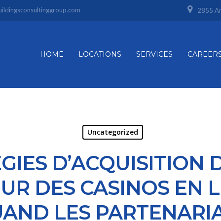
ildingsconsultinggroup.com
2855 An
HOME
LOCATIONS
SERVICES
CAREER
Uncategorized
GIES D’ACQUISITION 
UR DES CASINOS EN L
AND LES PARTENARI