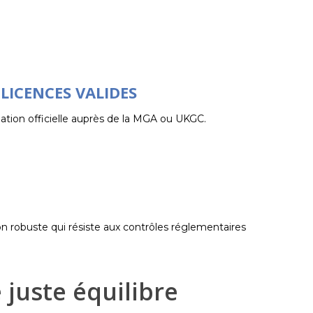
LICENCES VALIDES
tion officielle auprès de la MGA ou UKGC.
on robuste qui résiste aux contrôles réglementaires
 juste équilibre