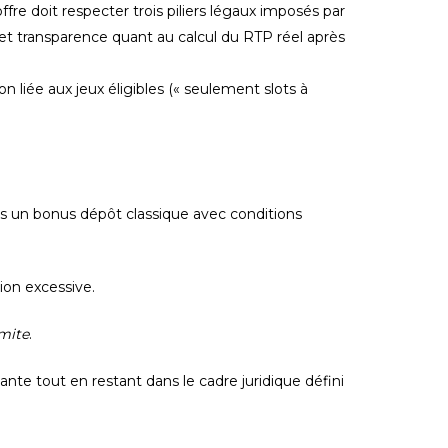
fre doit respecter trois piliers légaux imposés par
 et transparence quant au calcul du RTP réel après
on liée aux jeux éligibles (« seulement slots à
is un bonus dépôt classique avec conditions
ion excessive.
imite
.
te tout en restant dans le cadre juridique défini