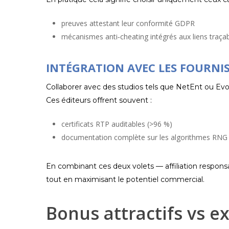
preuves attestant leur conformité GDPR
mécanismes anti‑cheating intégrés aux liens traça
INTÉGRATION AVEC LES FOURNIS
Collaborer avec des studios tels que NetEnt ou Ev
Ces éditeurs offrent souvent :
certificats RTP auditables (>96 %)
documentation complète sur les algorithmes RNG afi
En combinant ces deux volets — affiliation responsa
tout en maximisant le potentiel commercial.
Bonus attractifs vs ex