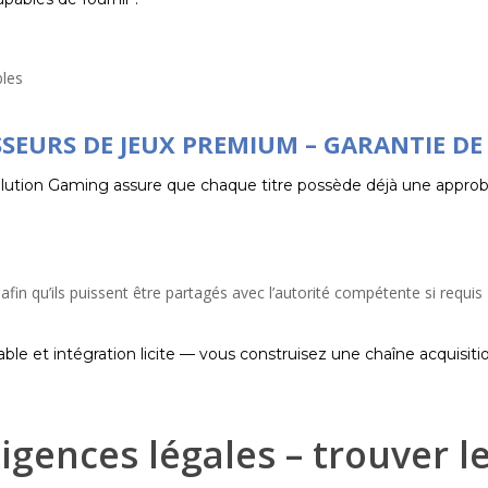
bles
SEURS DE JEUX PREMIUM – GARANTIE DE 
olution Gaming assure que chaque titre possède déjà une approba
n qu’ils puissent être partagés avec l’autorité compétente si requis
ble et intégration licite — vous construisez une chaîne acquisiti
igences légales – trouver le