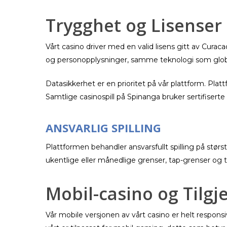
Trygghet og Lisenser
Vårt casino driver med en valid lisens gitt av Curac
og personopplysninger, samme teknologi som global
Datasikkerhet er en prioritet på vår plattform. Pla
Samtlige casinospill på Spinanga bruker sertifiserte
ANSVARLIG SPILLING
Plattformen behandler ansvarsfullt spilling på største
ukentlige eller månedlige grenser, tap-grenser og t
Mobil-casino og Tilgj
Vår mobile versjonen av vårt casino er helt respon