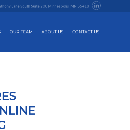
thony Lane South Suite 200 Minneapolis, MN 55418
S
OUR TEAM
ABOUT US
CONTACT US
RES
ONLINE
G