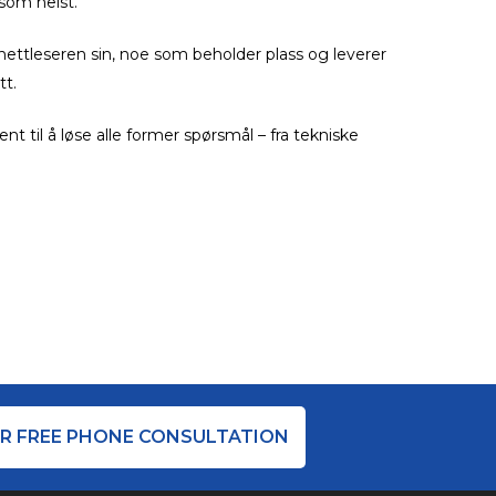
 som helst.
nettleseren sin, noe som beholder plass og leverer
tt.
t til å løse alle former spørsmål – fra tekniske
R FREE PHONE CONSULTATION