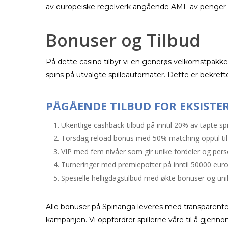
av europeiske regelverk angående AML av penger og
Bonuser og Tilbud
På dette casino tilbyr vi en generøs velkomstpakke
spins på utvalgte spilleautomater. Dette er bekreft
PÅGÅENDE TILBUD FOR EKSISTE
Ukentlige cashback-tilbud på inntil 20% av tapte sp
Torsdag reload bonus med 50% matching opptil ti
VIP med fem nivåer som gir unike fordeler og pers
Turneringer med premiepotter på inntil 50000 euro
Spesielle helligdagstilbud med økte bonuser og un
Alle bonuser på Spinanga leveres med transparent
kampanjen. Vi oppfordrer spillerne våre til å gjen