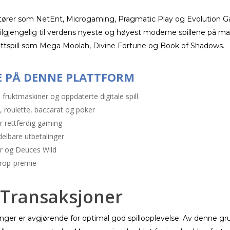
te aktører som NetEnt, Microgaming, Pragmatic Play og Evolution G
 tilgjengelig til verdens nyeste og høyest moderne spillene på mar
 pottspill som Mega Moolah, Divine Fortune og Book of Shadows.
GE PÅ DENNE PLATTFORM
fruktmaskiner og oppdaterte digitale spill
k, roulette, baccarat og poker
r rettferdig gaming
delbare utbetalinger
ter og Deuces Wild
 drop-premie
 Transaksjoner
inger er avgjørende for optimal god spillopplevelse. Av denne gru