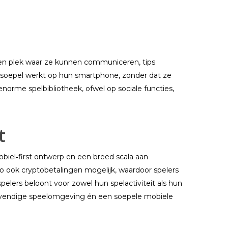
n een plek waar ze kunnen communiceren, tips
ng soepel werkt op hun smartphone, zonder dat ze
norme spelbibliotheek, ofwel op sociale functies,
t
biel‑first ontwerp en een breed scala aan
 ook cryptobetalingen mogelijk, waardoor spelers
lers beloont voor zowel hun spelactiviteit als hun
evendige speelomgeving én een soepele mobiele