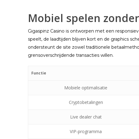
Mobiel spelen zonde
Gigaspinz Casino is ontworpen met een responsieve
speelt, de laadtijden blijven kort en de graphics s
ondersteunt de site zowel traditionele betaalmethod
grensoverschrijdende transacties willen.
Functie
Mobiele optimalisatie
Cryptobetalingen
Live dealer chat
VIP‑programma