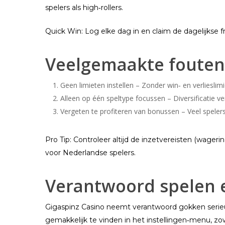
spelers als high‑rollers.
Quick Win: Log elke dag in en claim de dagelijkse f
Veelgemaakte fouten
Geen limieten instellen – Zonder win‑ en verlieslimie
Alleen op één speltype focussen – Diversificatie ve
Vergeten te profiteren van bonussen – Veel speler
Pro Tip: Controleer altijd de inzetvereisten (wageri
voor Nederlandse spelers.
Verantwoord spelen 
Gigaspinz Casino neemt verantwoord gokken serieus. 
gemakkelijk te vinden in het instellingen‑menu, z