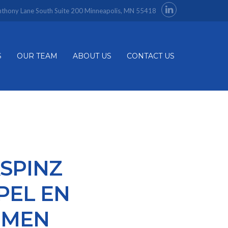
thony Lane South Suite 200 Minneapolis, MN 55418
S
OUR TEAM
ABOUT US
CONTACT US
ASPINZ
PEL EN
OMEN