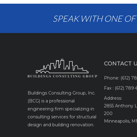
SPEAK WITH ONE OF
CONTACT 
Phone:
(612) 7
Fax :
(612) 789-
Buildings Consulting Group, Inc.
Address:
(BCG) is a professional
2855 Anthony L
engineering firm specializing in
200
consulting services for structural
Minneapolis, M
design and building renovation.