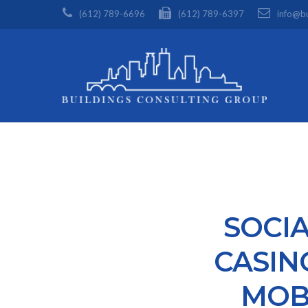
Skip
(612) 789-6696
(612) 789-6397
info@bu
to
main
content
SOCIA
CASIN
MOB