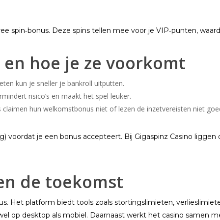
ree spin‑bonus. Deze spins tellen mee voor je VIP‑punten, waardo
 en hoe je ze voorkomt
ten kun je sneller je bankroll uitputten.
rmindert risico’s en maakt het spel leuker.
s claimen hun welkomstbonus niet of lezen de inzetvereisten niet goe
ng) voordat je een bonus accepteert. Bij Gigaspinz Casino liggen d
en de toekomst
Het platform biedt tools zoals stortingslimieten, verlieslimieten
owel op desktop als mobiel. Daarnaast werkt het casino samen m