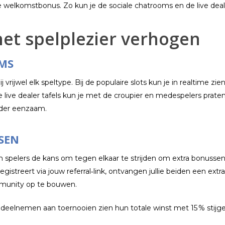
welkomstbonus. Zo kun je de sociale chatrooms en de live dealer
het spelplezier verhogen
MS
vrijwel elk speltype. Bij de populaire slots kun je in realtime zi
e live dealer tafels kun je met de croupier en medespelers praten,
nder eenzaam.
SEN
n spelers de kans om tegen elkaar te strijden om extra bonussen
streert via jouw referral‑link, ontvangen jullie beiden een extra
mmunity op te bouwen.
 deelnemen aan toernooien zien hun totale winst met 15 % stijg