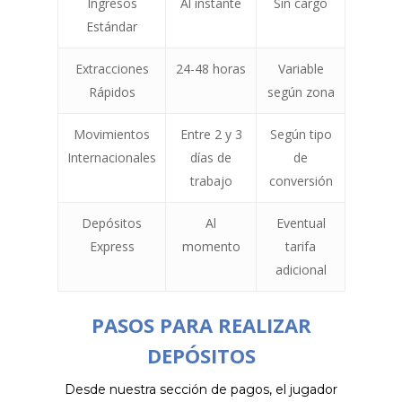
Ingresos
Al instante
Sin cargo
Estándar
Extracciones
24-48 horas
Variable
Rápidos
según zona
Movimientos
Entre 2 y 3
Según tipo
Internacionales
días de
de
trabajo
conversión
Depósitos
Al
Eventual
Express
momento
tarifa
adicional
PASOS PARA REALIZAR
DEPÓSITOS
Desde nuestra sección de pagos, el jugador