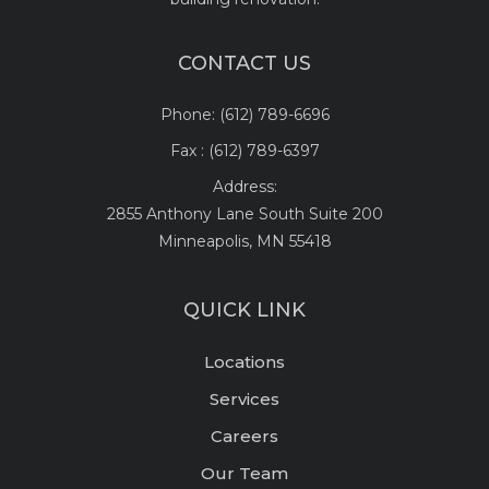
CONTACT US
Phone:
(612) 789-6696
Fax :
(612) 789-6397
Address:
2855 Anthony Lane South Suite 200
Minneapolis, MN 55418
QUICK LINK
Locations
Services
Careers
Our Team