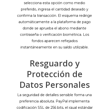
selecciona esta opción como medio
preferido, ingresa el cantidad deseado y
confirma la transacción. El esquema redirige
automáticamente a la plataforma de pago
donde se aprueba el abono mediante
contraseña o verificación biométrica. Los
fondos aparecen reflejados
instantáneamente en su saldo utilizable.
Resguardo y
Protección de
Datos Personales
La seguridad de detalles sensible forma una
preferencia absoluta. PayPal implementa
codificación SSL de 256 bits, el igual estándar