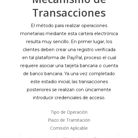
Transacciones
El método para realizar operaciones
monetarias mediante esta cartera electrónica
resulta muy sencillo. En primer lugar, los
clientes deben crear una registro verificada
en tal plataforma de PayPal, proceso el cual
requiere asociar una tarjeta bancaria o cuenta
de banco bancaria. Ya una vez completado
este estadio inicial, las transacciones
posteriores se realizan con únicamente
introducir credenciales de acceso.
Tipo de Operación
Plazo de Tramitación
Comisión Aplicable