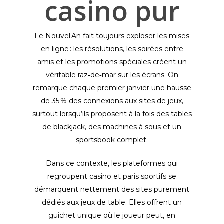
casino pur
Le Nouvel An fait toujours exploser les mises
en ligne : les résolutions, les soirées entre
amis et les promotions spéciales créent un
véritable raz‑de‑mar sur les écrans. On
remarque chaque premier janvier une hausse
de 35 % des connexions aux sites de jeux,
surtout lorsqu’ils proposent à la fois des tables
de blackjack, des machines à sous et un
sportsbook complet.
Dans ce contexte, les plateformes qui
regroupent casino et paris sportifs se
démarquent nettement des sites purement
dédiés aux jeux de table. Elles offrent un
guichet unique où le joueur peut, en