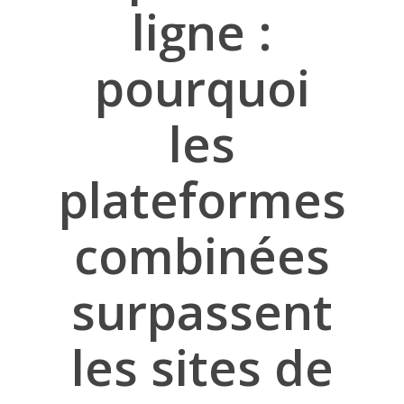
ligne :
pourquoi
les
plateformes
combinées
surpassent
les sites de