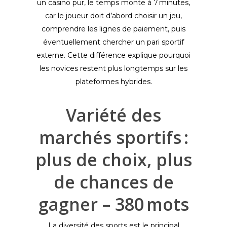
un casino pur, le temps monte à 7 minutes,
car le joueur doit d’abord choisir un jeu,
comprendre les lignes de paiement, puis
éventuellement chercher un pari sportif
externe. Cette différence explique pourquoi
les novices restent plus longtemps sur les
plateformes hybrides.
Variété des
marchés sportifs :
plus de choix, plus
de chances de
gagner – 380 mots
La diversité des sports est le principal