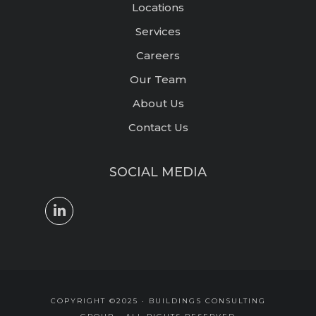
Locations
Services
Careers
Our Team
About Us
Contact Us
SOCIAL MEDIA
COPYRIGHT ©2025 · BUILDINGS CONSULTING