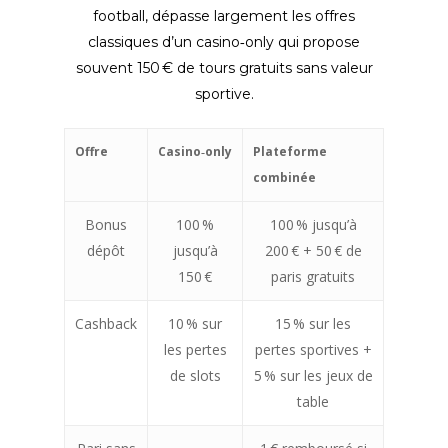
football, dépasse largement les offres
classiques d’un casino‑only qui propose
souvent 150 € de tours gratuits sans valeur
sportive.
Offre
Casino‑only
Plateforme
combinée
Bonus
100 %
100 % jusqu’à
dépôt
jusqu’à
200 € + 50 € de
150 €
paris gratuits
Cashback
10 % sur
15 % sur les
les pertes
pertes sportives +
de slots
5 % sur les jeux de
table