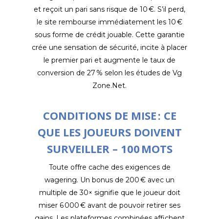
et reçoit un pari sans risque de 10 €. S’il perd,
le site rembourse immédiatement les 10 €
sous forme de crédit jouable. Cette garantie
crée une sensation de sécurité, incite à placer
le premier pari et augmente le taux de
conversion de 27 % selon les études de Vg
Zone.Net.
CONDITIONS DE MISE : CE
QUE LES JOUEURS DOIVENT
SURVEILLER – 100 MOTS
Toute offre cache des exigences de
wagering. Un bonus de 200 € avec un
multiple de 30× signifie que le joueur doit
miser 6 000 € avant de pouvoir retirer ses
gains. Les plateformes combinées affichent