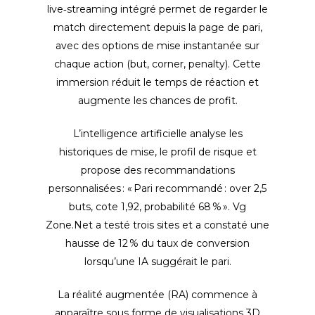
live‑streaming intégré permet de regarder le
match directement depuis la page de pari,
avec des options de mise instantanée sur
chaque action (but, corner, penalty). Cette
immersion réduit le temps de réaction et
augmente les chances de profit.
L’intelligence artificielle analyse les
historiques de mise, le profil de risque et
propose des recommandations
personnalisées : « Pari recommandé : over 2,5
buts, cote 1,92, probabilité 68 % ». Vg
Zone.Net a testé trois sites et a constaté une
hausse de 12 % du taux de conversion
lorsqu’une IA suggérait le pari.
La réalité augmentée (RA) commence à
apparaître sous forme de visualisations 3D