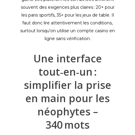
souvent des exigences plus claires : 20× pour
les paris sportifs, 35× pour les jeux de table. Il
faut donc lire attentivement les conditions,
surtout lorsqu’on utilise un compte casino en
ligne sans vérification.
Une interface
tout‑en‑un :
simplifier la prise
en main pour les
néophytes –
340 mots