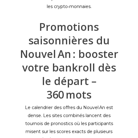
les crypto‑monnaies.
Promotions
saisonnières du
Nouvel An : booster
votre bankroll dès
le départ –
360 mots
Le calendrier des offres du Nouvel An est
dense. Les sites combinés lancent des
tournois de pronostics où les participants
misent sur les scores exacts de plusieurs