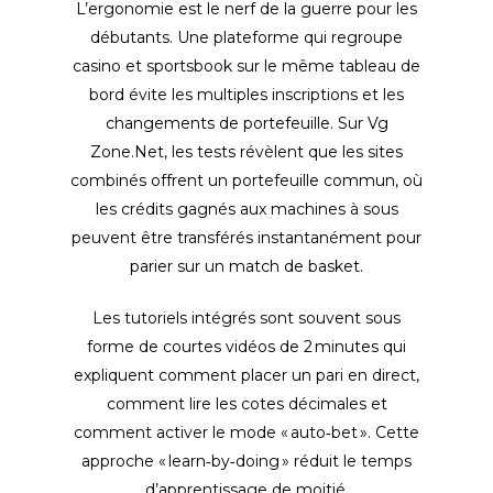
L’ergonomie est le nerf de la guerre pour les
débutants. Une plateforme qui regroupe
casino et sportsbook sur le même tableau de
bord évite les multiples inscriptions et les
changements de portefeuille. Sur Vg
Zone.Net, les tests révèlent que les sites
combinés offrent un portefeuille commun, où
les crédits gagnés aux machines à sous
peuvent être transférés instantanément pour
parier sur un match de basket.
Les tutoriels intégrés sont souvent sous
forme de courtes vidéos de 2 minutes qui
expliquent comment placer un pari en direct,
comment lire les cotes décimales et
comment activer le mode « auto‑bet ». Cette
approche « learn‑by‑doing » réduit le temps
d’apprentissage de moitié.