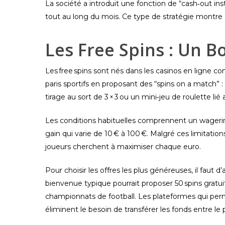
La société a introduit une fonction de “cash‑out inst
tout au long du mois. Ce type de stratégie montre c
Les Free Spins : Un B
Les free spins sont nés dans les casinos en ligne co
paris sportifs en proposant des “spins on a match” 
tirage au sort de 3 × 3 ou un mini‑jeu de roulette lié 
Les conditions habituelles comprennent un wagering 
gain qui varie de 10 € à 100 €. Malgré ces limitatio
joueurs cherchent à maximiser chaque euro.
Pour choisir les offres les plus généreuses, il fau
bienvenue typique pourrait proposer 50 spins gratui
championnats de football. Les plateformes qui perme
éliminent le besoin de transférer les fonds entre le 