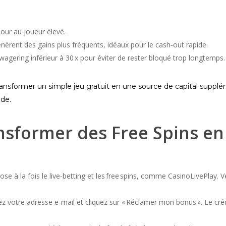
etour au joueur élevé.
é génèrent des gains plus fréquents, idéaux pour le cash‑out rapide.
wagering inférieur à 30 x pour éviter de rester bloqué trop longtemps.
sformer un simple jeu gratuit en une source de capital supplément
ide.
nsformer des Free Spins en 
e à la fois le live‑betting et les free spins, comme CasinoLivePlay. Vér
dez votre adresse e‑mail et cliquez sur « Réclamer mon bonus ». Le cr