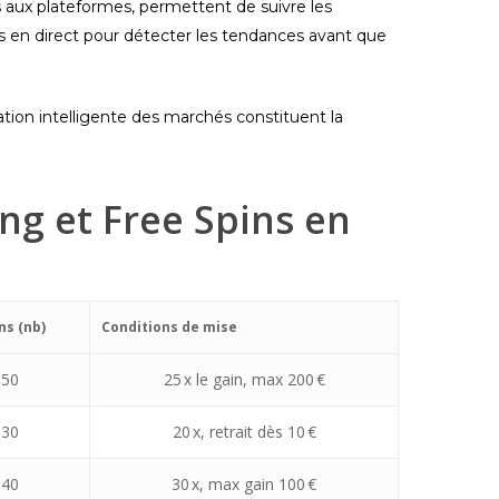
s aux plateformes, permettent de suivre les
 en direct pour détecter les tendances avant que
ation intelligente des marchés constituent la
ing et Free Spins en
ns (nb)
Conditions de mise
50
25 x le gain, max 200 €
30
20 x, retrait dès 10 €
40
30 x, max gain 100 €