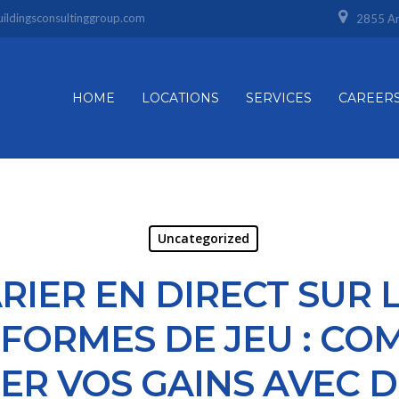
ildingsconsultinggroup.com
2855 An
HOME
LOCATIONS
SERVICES
CAREER
Uncategorized
RIER EN DIRECT SUR 
FORMES DE JEU : C
ER VOS GAINS AVEC D