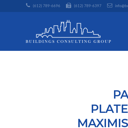
Skip
(612) 789-6696
(612) 789-6397
info@bu
to
main
content
PA
PLATE
MAXIMIS