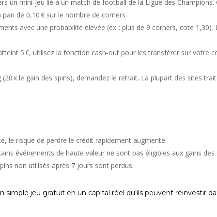
vers un mini‑jeu lié à un match de football de la Ligue des Champions. C
pari de 0,10 € sur le nombre de corners.
nts avec une probabilité élevée (ex. : plus de 9 corners, cote 1,30). L
eint 5 €, utilisez la fonction cash‑out pour les transférer sur votre c
g (20 x le gain des spins), demandez le retrait. La plupart des sites tr
ité, le risque de perdre le crédit rapidement augmente.
tains événements de haute valeur ne sont pas éligibles aux gains des 
 spins non utilisés après 7 jours sont perdus.
simple jeu gratuit en un capital réel qu’ils peuvent réinvestir dan