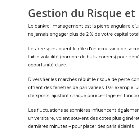
Gestion du Risque et
Le bankroll management est la pierre angulaire d’u
ne jamais engager plus de 2 % de votre capital tota
Les free spins jouent le rôle d’un « coussin » de sécu
faible volatilité (nombre de buts, corners) pour gén
opportunité claire.
Diversifier les marchés réduit le risque de perte co
offrent des fenêtres de pari variées. Par exemple, 
d’e‑sports, ajustant chaque pourcentage en fonctio
Les fluctuations saisonnières influencent égaleme
universitaire, voient souvent des cotes plus génér
dernières minutes – pour placer des paris éclairés.