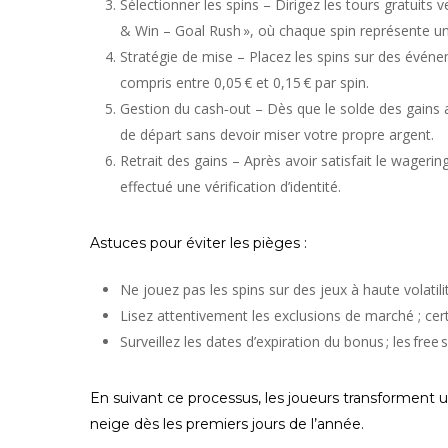
Sélectionner les spins – Dirigez les tours gratuits 
& Win – Goal Rush », où chaque spin représente un 
Stratégie de mise – Placez les spins sur des événeme
compris entre 0,05 € et 0,15 € par spin.
Gestion du cash‑out – Dès que le solde des gains att
de départ sans devoir miser votre propre argent.
Retrait des gains – Après avoir satisfait le wagerin
effectué une vérification d’identité.
Astuces pour éviter les pièges :
Ne jouez pas les spins sur des jeux à haute volatil
Lisez attentivement les exclusions de marché ; cer
Surveillez les dates d’expiration du bonus ; les free
En suivant ce processus, les joueurs transforment un 
neige dès les premiers jours de l’année.