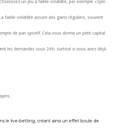
hoisissez un jeu à faible volatilité, par exemple « Spin
a faible volatilité assure des gains réguliers, souvent
ompte de pari sportif. Cela vous donne un petit capital
aitent les demandes sous 24 h, surtout si vous avez déjà
spins.
s le live‑betting, créant ainsi un effet boule de