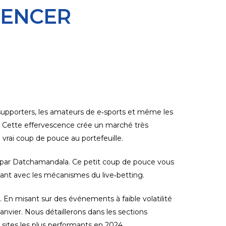
MENCER
s supporters, les amateurs de e‑sports et même les
x. Cette effervescence crée un marché très
vrai coup de pouce au portefeuille.
par Datchamandala. Ce petit coup de pouce vous
isant avec les mécanismes du live‑betting.
ne. En misant sur des événements à faible volatilité
anvier. Nous détaillerons dans les sections
s sites les plus performants en 2024.