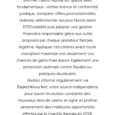
premier casino repose sur quatre axes
fondamentaux : vérifier licence et conformité
juridique, comparer offres promotionnelles
réalistes, sélectionner ses jeux favoris selon
RTP/volatilité puis adopter une gestion
financière responsable grâce aux outils
proposés par chaque opérateur français
légitime. Appliquer ces critères avant toute
inscription maximise non seulement vos
chances de gains mais assure également une
protection optimale contre fraudes ou
pratiques douteuses.
Restez informé régulièrement via
BasketNews.Net, votre source indépendante
pour suivre l’évolution constante des
nouveaux sites de casino en ligne et profiter
sereinement des meilleures opportunités
offertes par le marché français en 2026.