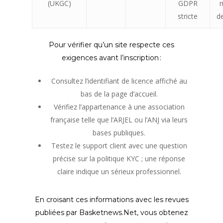
(UKGC)
GDPR
stricte
d
Pour vérifier qu’un site respecte ces
exigences avant l’inscription :
Consultez l’identifiant de licence affiché au
bas de la page d’accueil.
Vérifiez l’appartenance à une association
française telle que l’ARJEL ou l’ANJ via leurs
bases publiques.
Testez le support client avec une question
précise sur la politique KYC ; une réponse
claire indique un sérieux professionnel.
En croisant ces informations avec les revues
publiées par Basketnews.Net, vous obtenez