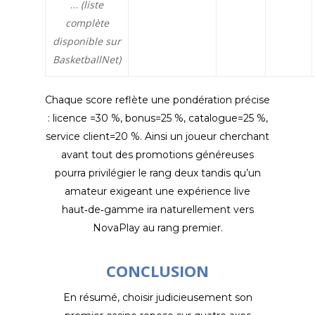
…
(liste
complète
disponible sur
BasketballNet)
Chaque score reflète une pondération précise
: licence =30 %, bonus=25 %, catalogue=25 %,
service client=20 %. Ainsi un joueur cherchant
avant tout des promotions généreuses
pourra privilégier le rang deux tandis qu’un
amateur exigeant une expérience live
haut‑de‑gamme ira naturellement vers
NovaPlay au rang premier.
CONCLUSION
En résumé, choisir judicieusement son