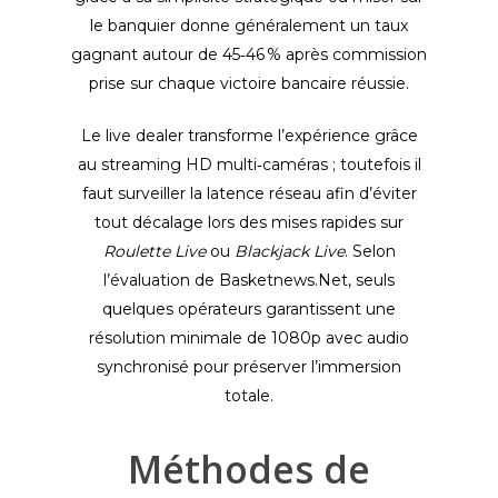
le banquier donne généralement un taux
gagnant autour de 45‑46 % après commission
prise sur chaque victoire bancaire réussie.
Le live dealer transforme l’expérience grâce
au streaming HD multi‑caméras ; toutefois il
faut surveiller la latence réseau afin d’éviter
tout décalage lors des mises rapides sur
Roulette Live
ou
Blackjack Live
. Selon
l’évaluation de Basketnews.Net, seuls
quelques opérateurs garantissent une
résolution minimale de 1080p avec audio
synchronisé pour préserver l’immersion
totale.
Méthodes de