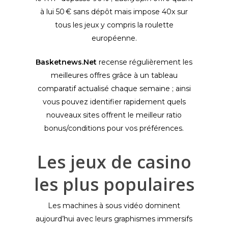
à lui 50 € sans dépôt mais impose 40x sur
tous les jeux y compris la roulette
européenne.
Basketnews.Net
recense régulièrement les
meilleures offres grâce à un tableau
comparatif actualisé chaque semaine ; ainsi
vous pouvez identifier rapidement quels
nouveaux sites offrent le meilleur ratio
bonus/conditions pour vos préférences.
Les jeux de casino
les plus populaires
Les machines à sous vidéo dominent
aujourd’hui avec leurs graphismes immersifs