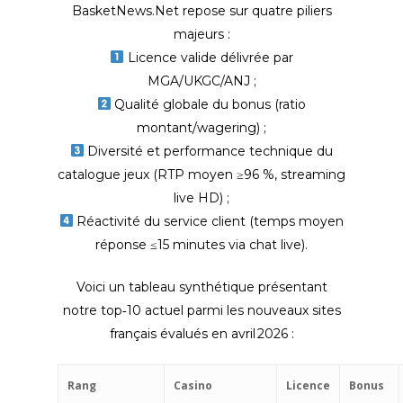
BasketNews.Net repose sur quatre piliers
majeurs :
Licence valide délivrée par
MGA/UKGC/ANJ ;
Qualité globale du bonus (ratio
montant/wagering) ;
Diversité et performance technique du
catalogue jeux (RTP moyen ≥96 %, streaming
live HD) ;
Réactivité du service client (temps moyen
réponse ≤15 minutes via chat live).
Voici un tableau synthétique présentant
notre top‑10 actuel parmi les nouveaux sites
français évalués en avril 2026 :
Rang
Casino
Licence
Bonus