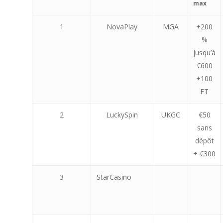
max
1
NovaPlay
MGA
+200
%
jusqu’à
€600
+100
FT
2
LuckySpin
UKGC
€50
sans
dépôt
+ €300
3
StarCasino