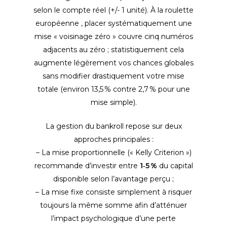
selon le compte réel (+/- 1 unité). À la roulette
européenne , placer systématiquement une
mise « voisinage zéro » couvre cinq numéros
adjacents au zéro ; statistiquement cela
augmente légèrement vos chances globales
sans modifier drastiquement votre mise
totale (environ 13,5 % contre 2,7 % pour une
mise simple).
La gestion du bankroll repose sur deux
approches principales :
– La mise proportionnelle (« Kelly Criterion »)
recommande d’investir entre
1‑5 %
du capital
disponible selon l’avantage perçu ;
– La mise fixe consiste simplement à risquer
toujours la même somme afin d’atténuer
l’impact psychologique d’une perte