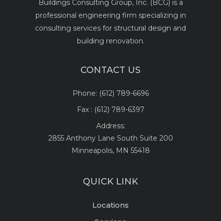
Buildings Consulting Group, Inc. (BCG) is a
professional engineering firm specializing in
consulting services for structural design and
building renovation.
CONTACT US
Phone:
(612) 789-6696
Fax :
(612) 789-6397
Address:
2855 Anthony Lane South Suite 200
Minneapolis, MN 55418
QUICK LINK
Locations