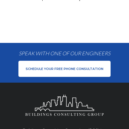
SPEAK WITH ONE OF OUR ENGINEERS
SCHEDULE YOUR FREE PHONE CONSULTATION