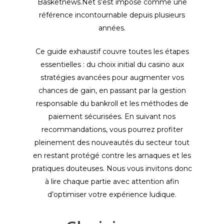
Basketnews.Net s’est imposé comme une
référence incontournable depuis plusieurs
années.
Ce guide exhaustif couvre toutes les étapes
essentielles : du choix initial du casino aux
stratégies avancées pour augmenter vos
chances de gain, en passant par la gestion
responsable du bankroll et les méthodes de
paiement sécurisées. En suivant nos
recommandations, vous pourrez profiter
pleinement des nouveautés du secteur tout
en restant protégé contre les arnaques et les
pratiques douteuses. Nous vous invitons donc
à lire chaque partie avec attention afin
d’optimiser votre expérience ludique.