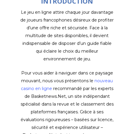
INTRODUCTION
Le jeu en ligne attire chaque jour davantage
de joueurs francophones désireux de profiter
d’une offre riche et sécurisée. Face à la
multitude de sites disponibles, il devient
indispensable de disposer d’un guide fiable
qui éclaire le choix du meilleur
environnement de jeu.
Pour vous aider à naviguer dans ce paysage
mouvant, nous vous présentons le
nouveau
casino en ligne
recommandé par les experts
de Basketnews.Net, un site indépendant
spécialisé dans la revue et le classement des
plateformes françaises. Grâce à ses
évaluations rigoureuses – basées sur licence,
sécurité et expérience utilisateur –