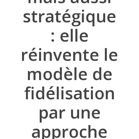
stratégique
: elle
réinvente le
modèle de
fidélisation
par une
approche