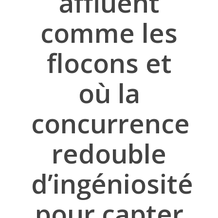
affluent
comme les
flocons et
où la
concurrence
redouble
d’ingéniosité
pour capter