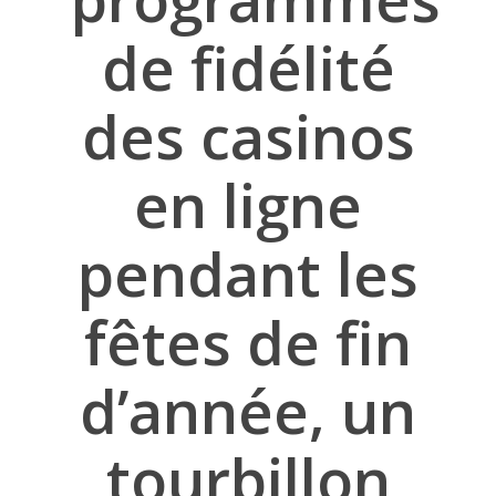
de fidélité
des casinos
en ligne
pendant les
fêtes de fin
d’année, un
tourbillon