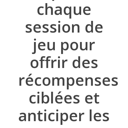
chaque
session de
jeu pour
offrir des
récompenses
ciblées et
anticiper les