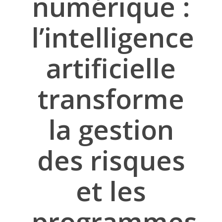
numérique :
l’intelligence
artificielle
transforme
la gestion
des risques
et les
programmes