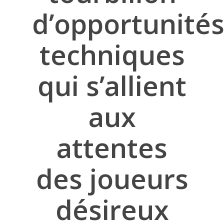
d’opportunité
techniques
qui s’allient
aux
attentes
des joueurs
désireux