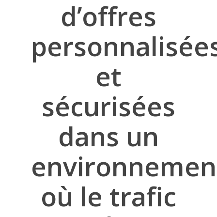
d’offres
personnalisée
et
sécurisées
dans un
environnemen
où le trafic