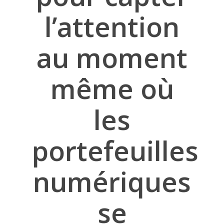
l’attention
au moment
même où
les
portefeuilles
numériques
se