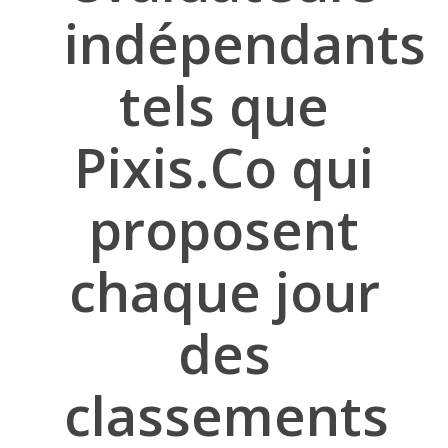
indépendants
tels que
Pixis.Co qui
proposent
chaque jour
des
classements