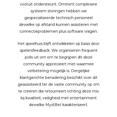
vooruit ondersteunt. Omtrent complexere
systeem storingen hebben we
gespecialiseerde technisch personeel
dewelke op afstand kunnen assisteren met
connectieproblemen plus software vragen.
Het speelhuis blijft ontwikkelen op basis door
spelersfeedback. We organiseren frequent
polls uit om om te begrijpen dit deze
community apprecieert met waarmee
verbetering mogelijk is. Dergelijke
klantgerichte benadering beschikt over dit
geassisteerd ter de vaste community op om
te creëren die retourneert richting deze mix
bij kwaliteit, veiligheid met entertainment
dewelke MystBet karakteriseert.