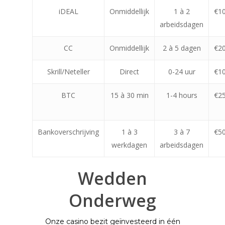
iDEAL
Onmiddellijk
1 à 2
€1
arbeidsdagen
CC
Onmiddellijk
2 à 5 dagen
€2
Skrill/Neteller
Direct
0-24 uur
€1
BTC
15 à 30 min
1-4 hours
€2
Bankoverschrijving
1 à 3
3 à 7
€5
werkdagen
arbeidsdagen
Wedden
Onderweg
Onze casino bezit geïnvesteerd in één