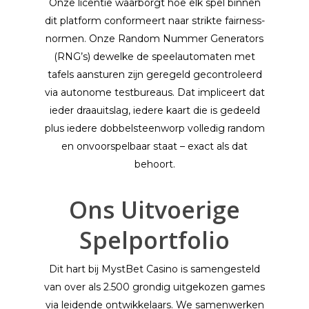
Onze licentie waarborgt hoe elk spel binnen
dit platform conformeert naar strikte fairness-
normen. Onze Random Nummer Generators
(RNG’s) dewelke de speelautomaten met
tafels aansturen zijn geregeld gecontroleerd
via autonome testbureaus. Dat impliceert dat
ieder draauitslag, iedere kaart die is gedeeld
plus iedere dobbelsteenworp volledig random
en onvoorspelbaar staat – exact als dat
behoort.
Ons Uitvoerige
Spelportfolio
Dit hart bij MystBet Casino is samengesteld
van over als 2.500 grondig uitgekozen games
via leidende ontwikkelaars. We samenwerken