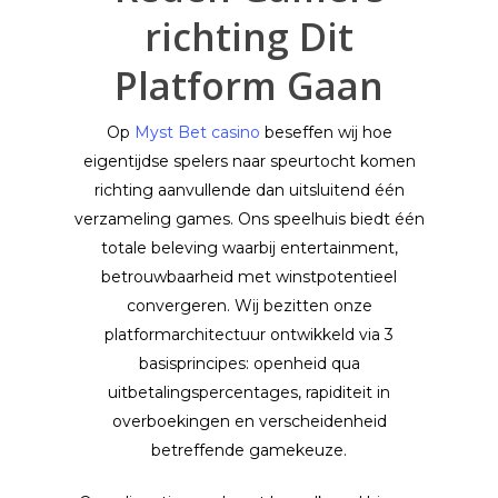
richting Dit
Platform Gaan
Op
Myst Bet casino
beseffen wij hoe
eigentijdse spelers naar speurtocht komen
richting aanvullende dan uitsluitend één
verzameling games. Ons speelhuis biedt één
totale beleving waarbij entertainment,
betrouwbaarheid met winstpotentieel
convergeren. Wij bezitten onze
platformarchitectuur ontwikkeld via 3
basisprincipes: openheid qua
uitbetalingspercentages, rapiditeit in
overboekingen en verscheidenheid
betreffende gamekeuze.