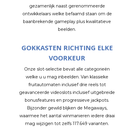
gezamenlijk naast gerenommeerde
ontwikkelaars welke befaamd staan om de
baanbrekende gameplay plus kwalitatieve
beelden.
GOKKASTEN RICHTING ELKE
VOORKEUR
Onze slot-selectie bevat alle categorieën
welke u u mag inbeelden. Van klassieke
fruitautomaten inclusief drie reels tot
geavanceerde videoslots inclusief uitgebreide
bonusfeatures en progressieve jackpots.
Bijzonder gewild blijken de Megaways,
waarmee het aantal winmanieren iedere draai
mag wijzigen tot zelfs 117.649 varianten.