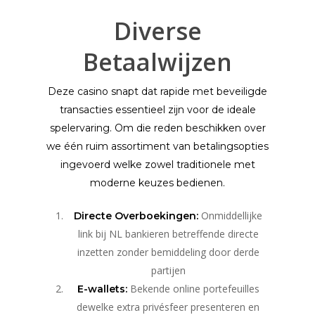
Diverse
Betaalwijzen
Deze casino snapt dat rapide met beveiligde
transacties essentieel zijn voor de ideale
spelervaring. Om die reden beschikken over
we één ruim assortiment van betalingsopties
ingevoerd welke zowel traditionele met
moderne keuzes bedienen.
Onmiddellijke
Directe Overboekingen:
link bij NL bankieren betreffende directe
inzetten zonder bemiddeling door derde
partijen
Bekende online portefeuilles
E-wallets:
dewelke extra privésfeer presenteren en