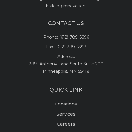
building renovation.
CONTACT US
Phone:
(612) 789-6696
Fax :
(612) 789-6397
Address:
2855 Anthony Lane South Suite 200
Minneapolis, MN 55418
QUICK LINK
Locations
Services
Careers