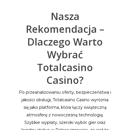
Nasza
Rekomendacja –
Dlaczego Warto
Wybrać
Totalcasino
Casino?
Po przeanalizowaniu oferty, bezpieczeństwa i
jakości obsługi, Totalcasino Casino wyróżnia
się jako platforma, która łączy świąteczną
atmosferę z nowoczesną technologią.
Szybkie wypłaty, szeroki wybór gier oraz