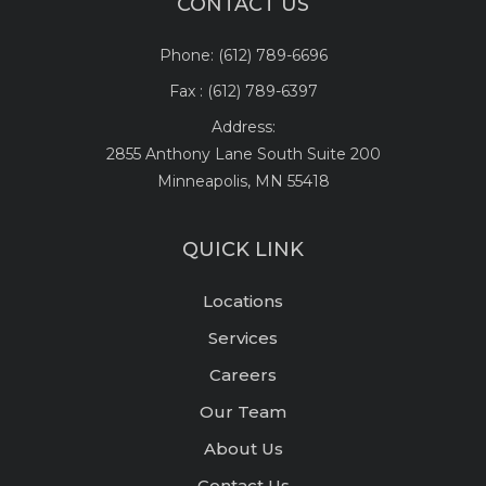
CONTACT US
Phone:
(612) 789-6696
Fax :
(612) 789-6397
Address:
2855 Anthony Lane South Suite 200
Minneapolis, MN 55418
QUICK LINK
Locations
Services
Careers
Our Team
About Us
Contact Us