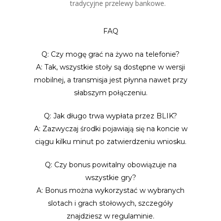
tradycyjne przelewy bankowe.
FAQ
Q: Czy mogę grać na żywo na telefonie?
A: Tak, wszystkie stoły są dostępne w wersji
mobilnej, a transmisja jest płynna nawet przy
słabszym połączeniu.
Q: Jak długo trwa wypłata przez BLIK?
A: Zazwyczaj środki pojawiają się na koncie w
ciągu kilku minut po zatwierdzeniu wniosku.
Q: Czy bonus powitalny obowiązuje na
wszystkie gry?
A: Bonus można wykorzystać w wybranych
slotach i grach stołowych, szczegóły
znajdziesz w regulaminie.