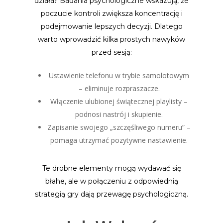
działa? Badania psychologiczne wskazują, że
poczucie kontroli zwiększa koncentrację i
podejmowanie lepszych decyzji. Dlatego
warto wprowadzić kilka prostych nawyków
przed sesją:
Ustawienie telefonu w trybie samolotowym
– eliminuje rozpraszacze.
Włączenie ulubionej świątecznej playlisty –
podnosi nastrój i skupienie.
Zapisanie swojego „szczęśliwego numeru” –
pomaga utrzymać pozytywne nastawienie.
Te drobne elementy mogą wydawać się
błahe, ale w połączeniu z odpowiednią
strategią gry dają przewagę psychologiczną.