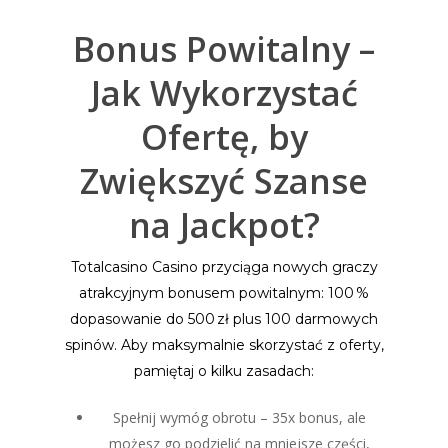
Bonus Powitalny –
Jak Wykorzystać
Ofertę, by
Zwiększyć Szanse
na Jackpot?
Totalcasino Casino przyciąga nowych graczy
atrakcyjnym bonusem powitalnym: 100 %
dopasowanie do 500 zł plus 100 darmowych
spinów. Aby maksymalnie skorzystać z oferty,
pamiętaj o kilku zasadach:
Spełnij wymóg obrotu – 35x bonus, ale
możesz go podzielić na mniejsze części,