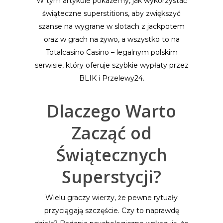
W tym artykule pokażemy, jak wykorzystać
świąteczne superstitions, aby zwiększyć
szanse na wygrane w slotach z jackpotem
oraz w grach na żywo, a wszystko to na
Totalcasino Casino – legalnym polskim
serwisie, który oferuje szybkie wypłaty przez
BLIK i Przelewy24.
Dlaczego Warto
Zacząć od
Świątecznych
Superstycji?
Wielu graczy wierzy, że pewne rytuały
przyciągają szczęście. Czy to naprawdę