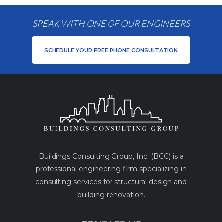
SPEAK WITH ONE OF OUR ENGINEERS
SCHEDULE YOUR FREE PHONE CONSULTATION
Buildings Consulting Group, Inc. (BCG) is a
professional engineering firm specializing in
consulting services for structural design and
building renovation.