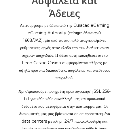
Ασφάλεια και
Άδειες
Λειτουργούμε με άδεια από την Curacao eGaming
eGaming Authority (επίσημη άδεια αριθ.
1668/JAZ), μία από τις πιο πολύ αναγνωρισμένες
ρυθμιστικές αρχές στον κλάδο των των διαδικτυακών
τυχερών παιχνιδιών. Η άδεια αυτή επαληθεύει ότι το
Leon Casino Casino συμμορφώνεται πλήρως με
υψηλά πρότυπα δικαιοσύνης, ασφάλειας και υπεύθυνου
παιχνιδιού.
Χρησιμοποιούμε προηγμένη κρυπτογράφηση SSL 256-
bit για κάθε κάθε συναλλαγή μας και προσωπικό
δεδομένο που μεταφέρεται στην πλατφόρμα μας. Οι
διακομιστές μας μας βρίσκονται σε σε προστατευμένα
data centers με πλήρη 24/7 παρακολούθηση και
backup συστήματα που εκτελούνται κάθε 6 ώρες