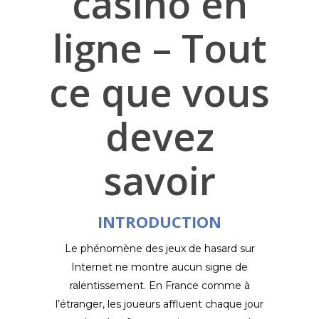
casino en
ligne – Tout
ce que vous
devez
savoir
INTRODUCTION
Le phénomène des jeux de hasard sur
Internet ne montre aucun signe de
ralentissement. En France comme à
l’étranger, les joueurs affluent chaque jour