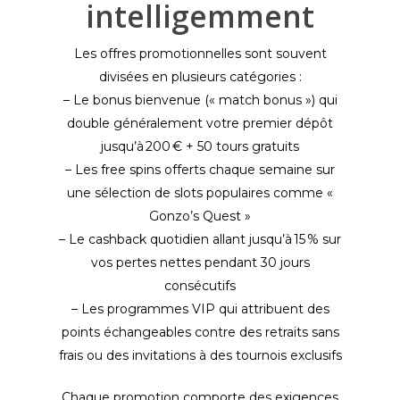
intelligemment
Les offres promotionnelles sont souvent
divisées en plusieurs catégories :
– Le bonus bienvenue (« match bonus ») qui
double généralement votre premier dépôt
jusqu’à 200 € + 50 tours gratuits
– Les free spins offerts chaque semaine sur
une sélection de slots populaires comme «
Gonzo’s Quest »
– Le cashback quotidien allant jusqu’à 15 % sur
vos pertes nettes pendant 30 jours
consécutifs
– Les programmes VIP qui attribuent des
points échangeables contre des retraits sans
frais ou des invitations à des tournois exclusifs
Chaque promotion comporte des exigences