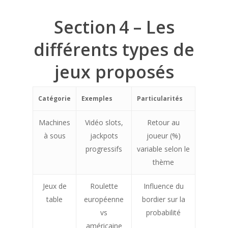
Section 4 – Les
différents types de
jeux proposés
Catégorie
Exemples
Particularités
Machines
Vidéo slots,
Retour au
à sous
jackpots
joueur (%)
progressifs
variable selon le
thème
Jeux de
Roulette
Influence du
table
européenne
bordier sur la
vs
probabilité
américaine