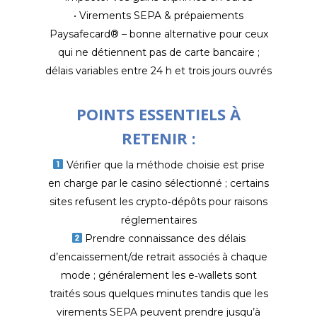
• Virements SEPA & prépaiements
Paysafecard® – bonne alternative pour ceux
qui ne détiennent pas de carte bancaire ;
délais variables entre 24 h et trois jours ouvrés
POINTS ESSENTIELS À
RETENIR :
Vérifier que la méthode choisie est prise
en charge par le casino sélectionné ; certains
sites refusent les crypto‑dépôts pour raisons
réglementaires
Prendre connaissance des délais
d’encaissement/de retrait associés à chaque
mode ; généralement les e‑wallets sont
traités sous quelques minutes tandis que les
virements SEPA peuvent prendre jusqu’à