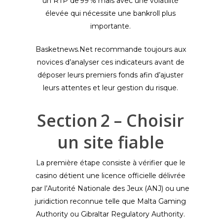
un RTP de 99 % mais avec une volatilité
élevée qui nécessite une bankroll plus
importante.
Basketnews.Net recommande toujours aux
novices d’analyser ces indicateurs avant de
déposer leurs premiers fonds afin d’ajuster
leurs attentes et leur gestion du risque.
Section 2 – Choisir
un site fiable
La première étape consiste à vérifier que le
casino détient une licence officielle délivrée
par l’Autorité Nationale des Jeux (ANJ) ou une
juridiction reconnue telle que Malta Gaming
Authority ou Gibraltar Regulatory Authority.