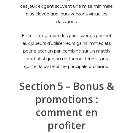
ces jeux exigent souvent une mise minimale
plus élevée que leurs versions virtuelles
classiques.
Enfin, l’intégration des paris sportifs permet
aux joueurs d’utiliser leurs gains immédiats
pour placer un pari combiné sur un match
footballistique ou un tournoi tennis sans
quitter la plateforme principale du casino.
Section 5 – Bonus &
promotions :
comment en
profiter