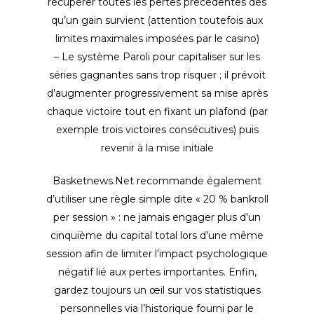
récupérer toutes les pertes précédentes dès
qu’un gain survient (attention toutefois aux
limites maximales imposées par le casino)
– Le système Paroli pour capitaliser sur les
séries gagnantes sans trop risquer ; il prévoit
d’augmenter progressivement sa mise après
chaque victoire tout en fixant un plafond (par
exemple trois victoires consécutives) puis
revenir à la mise initiale
Basketnews.Net recommande également
d’utiliser une règle simple dite « 20 % bankroll
per session » : ne jamais engager plus d’un
cinquième du capital total lors d’une même
session afin de limiter l’impact psychologique
négatif lié aux pertes importantes. Enfin,
gardez toujours un œil sur vos statistiques
personnelles via l’historique fourni par le