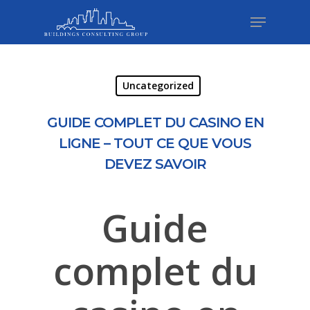
Skip
Menu
to
Close
main
Menu
content
Uncategorized
GUIDE COMPLET DU CASINO EN
LIGNE – TOUT CE QUE VOUS
DEVEZ SAVOIR
Guide
complet du