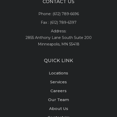
CONTACT US
Phone:
(612) 789-6696
Fax :
(612) 789-6397
Address:
2855 Anthony Lane South Suite 200
Minneapolis, MN 55418
QUICK LINK
Locations
Services
Careers
Our Team
About Us