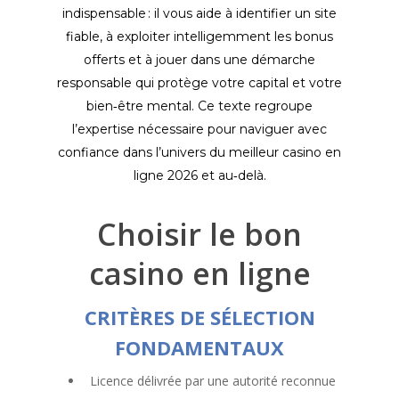
indispensable : il vous aide à identifier un site
fiable, à exploiter intelligemment les bonus
offerts et à jouer dans une démarche
responsable qui protège votre capital et votre
bien‑être mental. Ce texte regroupe
l’expertise nécessaire pour naviguer avec
confiance dans l’univers du meilleur casino en
ligne 2026 et au‑delà.
Choisir le bon
casino en ligne
CRITÈRES DE SÉLECTION
FONDAMENTAUX
Licence délivrée par une autorité reconnue