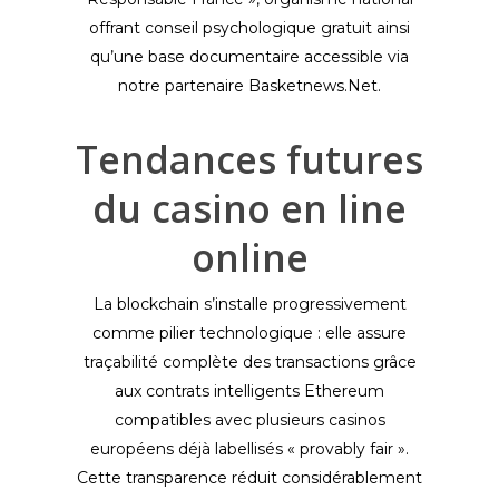
offrant conseil psychologique gratuit ainsi
qu’une base documentaire accessible via
notre partenaire Basketnews.Net.
Tendances futures
du casino en line​
online​
La blockchain s’installe progressivement
comme pilier technologique : elle assure
traçabilité complète des transactions grâce
aux contrats intelligents Ethereum
compatibles avec plusieurs casinos
européens déjà labellisés « provably fair ».
Cette transparence réduit considérablement