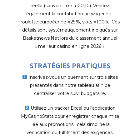
réelle (souvent fixé à €0,10). Vérifiez
également la contribution au wagering :
roulette européenne = 25 %, slots = 100 %. Ces
détails sont systématiquement indiqués sur
Basketnews.Net lors du classement annuel
« meilleur casino en ligne 2026 ».
STRATÉGIES PRATIQUES
Inscrivez‑vous uniquement sur trois sites
présentés dans notre tableau afin de
centraliser votre suivi budgétaire.
Utilisez un tracker Excel ou l’application
MyCasinoStats pour enregistrer chaque mise
liée aux promotions ; cela simplifie la
vérification du fulfilment des exigences.