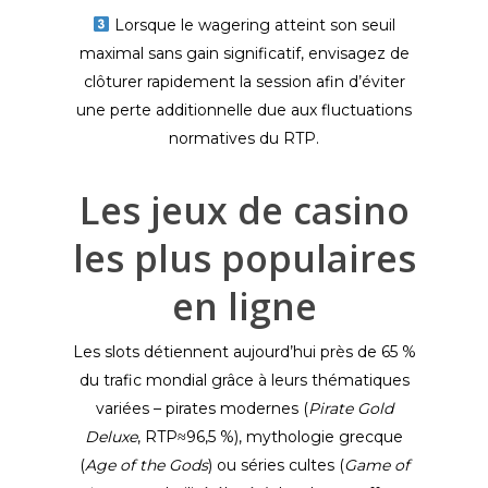
Lorsque le wagering atteint son seuil
maximal sans gain significatif, envisagez de
clôturer rapidement la session afin d’éviter
une perte additionnelle due aux fluctuations
normatives du RTP.
Les jeux de casino
les plus populaires
en ligne
Les slots détiennent aujourd’hui près de 65 %
du trafic mondial grâce à leurs thématiques
variées – pirates modernes (
Pirate Gold
Deluxe
, RTP≈96,5 %), mythologie grecque
(
Age of the Gods
) ou séries cultes (
Game of