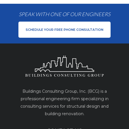
SPEAK WITH ONE OF OUR ENGINEERS
SCHEDULE YOUR FREE PHONE CONSULTATION
Buildings Consulting Group, Inc. (BCG) is a
professional engineering firm specializing in
consulting services for structural design and
building renovation.