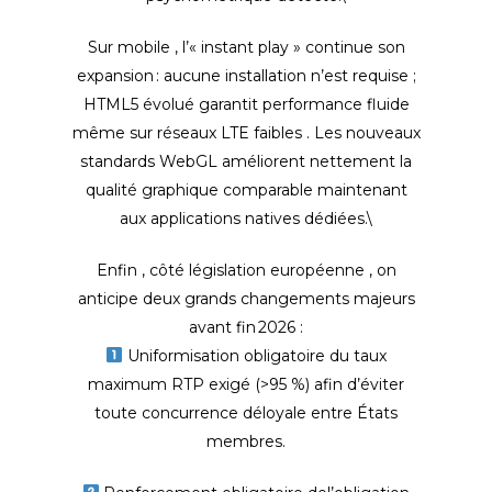
Sur mobile , l’« instant play » continue son
expansion : aucune installation n’est requise ;
HTML5 évolué garantit performance fluide
même sur réseaux LTE faibles . Les nouveaux
standards WebGL améliorent nettement la
qualité graphique comparable maintenant
aux applications natives dédiées.\
Enfin , côté législation européenne , on
anticipe deux grands changements majeurs
avant fin 2026 :
Uniformisation obligatoire du taux
maximum RTP exigé (>95 %) afin d’éviter
toute concurrence déloyale entre États
membres.