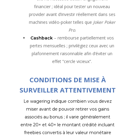
financier ; idéal pour tester un nouveau
provider avant d’investir réellement dans ses
machines vidéo‑poker telles que
Joker Poker
Pro
.
– rembourse partiellement vos
Cashback
pertes mensuelles ; privilégiez ceux avec un
plafonnement raisonnable afin d’éviter un
effet “cercle vicieux”.
CONDITIONS DE MISE À
SURVEILLER ATTENTIVEMENT
Le wagering indique combien vous devez
miser avant de pouvoir retirer vos gains
associés au bonus ; il varie généralement
entre 20× et 40× le montant crédité incluant
freebies convertis à leur valeur monétaire