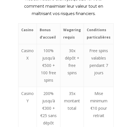
comment maximiser leur valeur tout en
maîtrisant vos risques financiers.
Casino
Bonus
Wagering
Conditions
d’accueil
requis
particulières
Casino
100%
30x
Free spins
X
jusqu’à
dépôt +
valables
€500 +
free
pendant 7
100 free
spins
jours
spins
Casino
200%
35x
Mise
Y
jusqu’à
montant
minimum
€300 +
total
€10 pour
€25 sans
retrait
dépôt