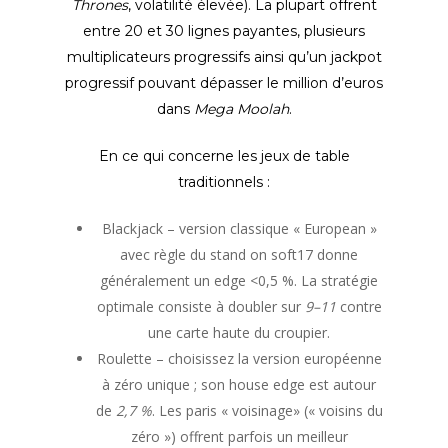
Thrones
, volatilité élevée). La plupart offrent
entre 20 et 30 lignes payantes, plusieurs
multiplicateurs progressifs ainsi qu’un jackpot
progressif pouvant dépasser le million d’euros
dans
Mega Moolah
.
En ce qui concerne les jeux de table
traditionnels :
Blackjack – version classique « European »
avec règle du stand on soft17 donne
généralement un edge <0,5 %. La stratégie
optimale consiste à doubler sur
9–11
contre
une carte haute du croupier.
Roulette – choisissez la version européenne
à zéro unique ; son house edge est autour
de
2,7 %
. Les paris « voisinage» (« voisins du
zéro ») offrent parfois un meilleur