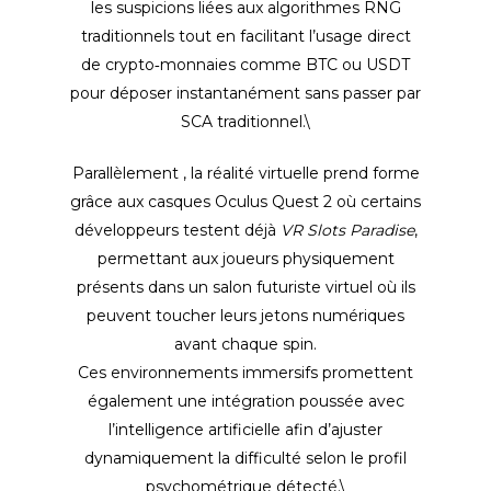
les suspicions liées aux algorithmes RNG
traditionnels tout en facilitant l’usage direct
de crypto‑monnaies comme BTC ou USDT
pour déposer instantanément sans passer par
SCA traditionnel.\
Parallèlement , la réalité virtuelle prend forme
grâce aux casques Oculus Quest 2 où certains
développeurs testent déjà
VR Slots Paradise
,
permettant aux joueurs physiquement
présents dans un salon futuriste virtuel où ils
peuvent toucher leurs jetons numériques
avant chaque spin.
Ces environnements immersifs promettent
également une intégration poussée avec
l’intelligence artificielle afin d’ajuster
dynamiquement la difficulté selon le profil
psychométrique détecté.\