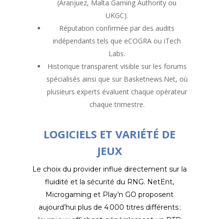
(Aranjuez, Malta Gaming Authority ou
UKGC).
Réputation confirmée par des audits
indépendants tels que eCOGRA ou iTech
Labs.
Historique transparent visible sur les forums
spécialisés ainsi que sur Basketnews.Net, où
plusieurs experts évaluent chaque opérateur
chaque trimestre.
LOGICIELS ET VARIÉTÉ DE
JEUX
Le choix du provider influe directement sur la
fluidité et la sécurité du RNG. NetEnt,
Microgaming et Play’n GO proposent
aujourd’hui plus de 4 000 titres différents ;