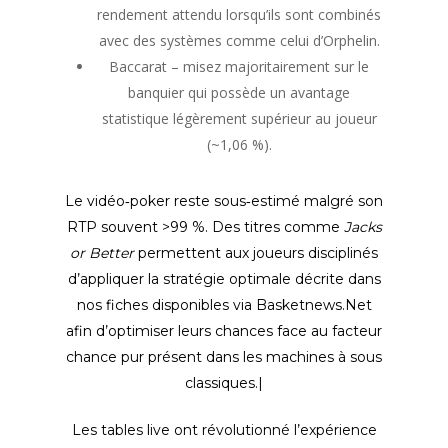
rendement attendu lorsqu’ils sont combinés
avec des systèmes comme celui d’Orphelin.
Baccarat – misez majoritairement sur le
banquier qui possède un avantage
statistique légèrement supérieur au joueur
(~1,06 %).
Le vidéo‑poker reste sous‑estimé malgré son
RTP souvent >99 %. Des titres comme
Jacks
or Better
permettent aux joueurs disciplinés
d’appliquer la stratégie optimale décrite dans
nos fiches disponibles via Basketnews.Net
afin d’optimiser leurs chances face au facteur
chance pur présent dans les machines à sous
classiques.|
Les tables live ont révolutionné l’expérience