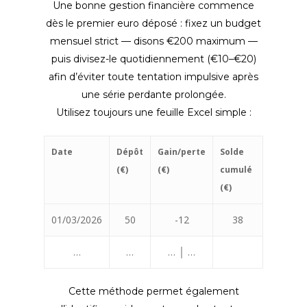
Une bonne gestion financière commence
dès le premier euro déposé : fixez un budget
mensuel strict — disons €200 maximum —
puis divisez-le quotidiennement (€10–€20)
afin d’éviter toute tentation impulsive après
une série perdante prolongée.
Utilisez toujours une feuille Excel simple :
Date
Dépôt
Gain/perte
Solde
(€)
(€)
cumulé
(€)
01/03/2026
50
-12
38
…
…
… │ …
Cette méthode permet également