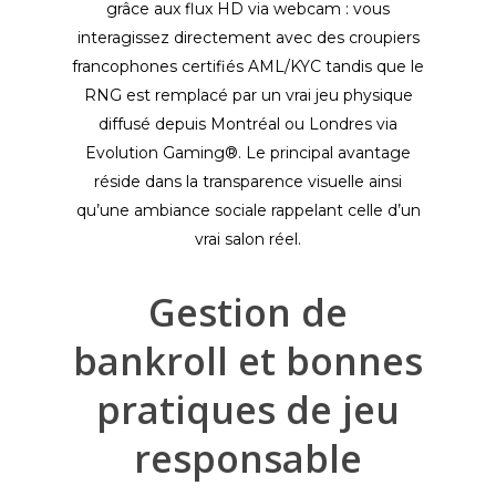
grâce aux flux HD via webcam : vous
interagissez directement avec des croupiers
francophones certifiés AML/KYC tandis que le
RNG est remplacé par un vrai jeu physique
diffusé depuis Montréal ou Londres via
Evolution Gaming®. Le principal avantage
réside dans la transparence visuelle ainsi
qu’une ambiance sociale rappelant celle d’un
vrai salon réel.
Gestion de
bankroll et bonnes
pratiques de jeu
responsable