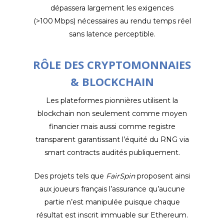
dépassera largement les exigences
(>100 Mbps) nécessaires au rendu temps réel
sans latence perceptible.
RÔLE DES CRYPTOMONNAIES
& BLOCKCHAIN
Les plateformes pionnières utilisent la
blockchain non seulement comme moyen
financier mais aussi comme registre
transparent garantissant l’équité du RNG via
smart contracts audités publiquement.
Des projets tels que
FairSpin
proposent ainsi
aux joueurs français l’assurance qu’aucune
partie n’est manipulée puisque chaque
résultat est inscrit immuable sur Ethereum.