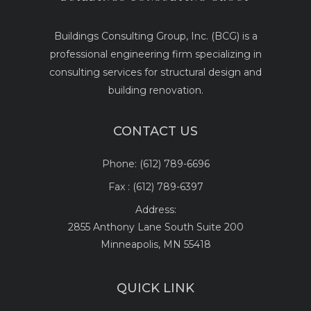
Buildings Consulting Group, Inc. (BCG) is a
professional engineering firm specializing in
consulting services for structural design and
building renovation.
CONTACT US
Phone:
(612) 789-6696
Fax :
(612) 789-6397
Address:
2855 Anthony Lane South Suite 200
Minneapolis, MN 55418
QUICK LINK