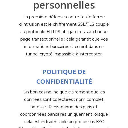
personnelles
La première défense contre toute forme
d’intrusion est le chiffrement SSL/TLS couplé
au protocole HTTPS obligatoires sur chaque
page transactionnelle ; cela garantit que vos
informations bancaires circulent dans un
tunnel crypté impossible à intercepter.
POLITIQUE DE
CONFIDENTIALITÉ
Un bon casino indique clairement quelles
données sont collectées : nom complet,
adresse IP, historique des paris et
coordonnées bancaires uniquement lorsque
cela est indispensable au processus KYC