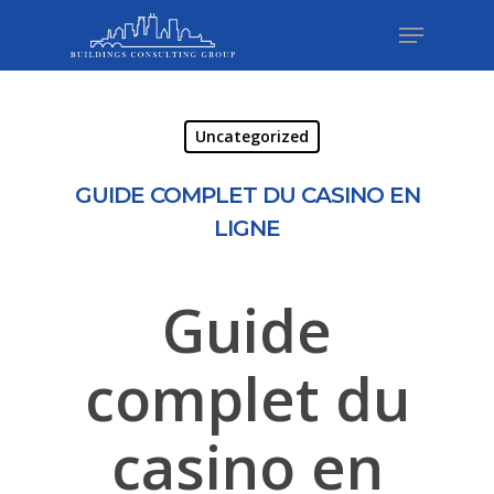
Skip
Menu
to
Close
main
Menu
content
Uncategorized
GUIDE COMPLET DU CASINO EN
LIGNE
Guide
complet du
casino en