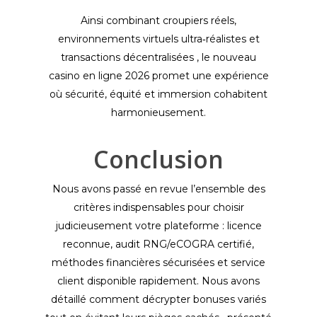
Ainsi combinant croupiers réels,
environnements virtuels ultra‑réalistes et
transactions décentralisées , le nouveau
casino en ligne 2026 promet une expérience
où sécurité, équité et immersion cohabitent
harmonieusement.
Conclusion
Nous avons passé en revue l’ensemble des
critères indispensables pour choisir
judicieusement votre plateforme : licence
reconnue, audit RNG/eCOGRA certifié,
méthodes financières sécurisées et service
client disponible rapidement. Nous avons
détaillé comment décrypter bonuses variés