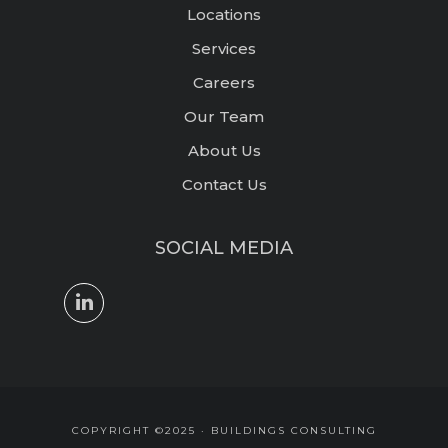
Locations
Services
Careers
Our Team
About Us
Contact Us
SOCIAL MEDIA
COPYRIGHT ©2025 · BUILDINGS CONSULTING