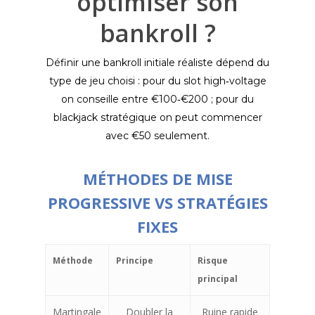
optimiser son
bankroll ?
Définir une bankroll initiale réaliste dépend du
type de jeu choisi : pour du slot high‑voltage
on conseille entre €100‑€200 ; pour du
blackjack stratégique on peut commencer
avec €50 seulement.
MÉTHODES DE MISE
PROGRESSIVE VS STRATÉGIES
FIXES
Méthode
Principe
Risque
principal
Martingale
Doubler la
Ruine rapide