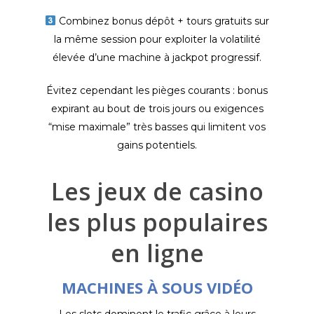
Combinez bonus dépôt + tours gratuits sur
la même session pour exploiter la volatilité
élevée d’une machine à jackpot progressif.
Évitez cependant les pièges courants : bonus
expirant au bout de trois jours ou exigences
“mise maximale” très basses qui limitent vos
gains potentiels.
Les jeux de casino
les plus populaires
en ligne
MACHINES À SOUS VIDÉO