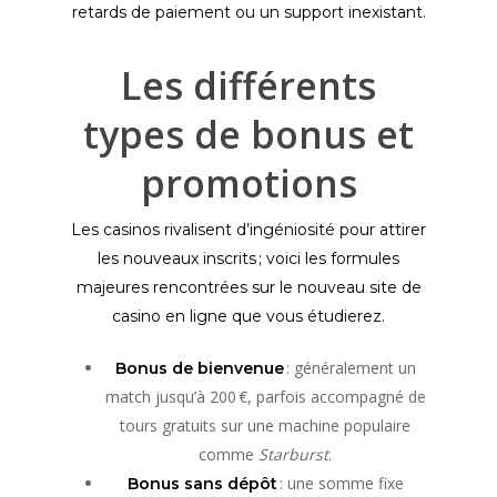
retards de paiement ou un support inexistant.
Les différents
types de bonus et
promotions
Les casinos rivalisent d’ingéniosité pour attirer
les nouveaux inscrits ; voici les formules
majeures rencontrées sur le nouveau site de
casino en ligne que vous étudierez.
: généralement un
Bonus de bienvenue
match jusqu’à 200 €, parfois accompagné de
tours gratuits sur une machine populaire
comme
Starburst
.
: une somme fixe
Bonus sans dépôt