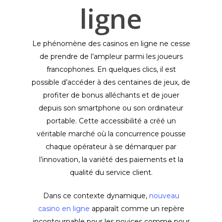
ligne
Le phénomène des casinos en ligne ne cesse
de prendre de l’ampleur parmi les joueurs
francophones. En quelques clics, il est
possible d’accéder à des centaines de jeux, de
profiter de bonus alléchants et de jouer
depuis son smartphone ou son ordinateur
portable. Cette accessibilité a créé un
véritable marché où la concurrence pousse
chaque opérateur à se démarquer par
l’innovation, la variété des paiements et la
qualité du service client.
Dans ce contexte dynamique,
nouveau
casino en ligne
apparaît comme un repère
incontournable pour les novices comme pour