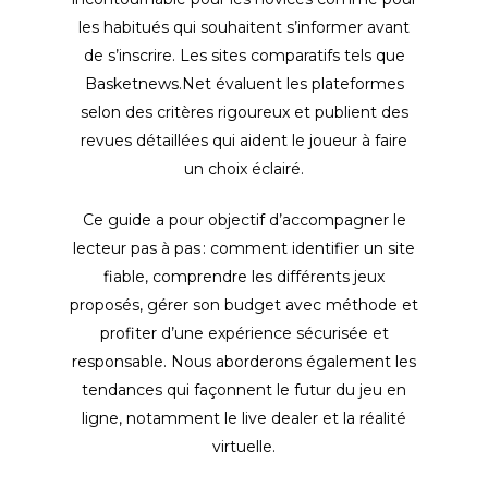
les habitués qui souhaitent s’informer avant
de s’inscrire. Les sites comparatifs tels que
Basketnews.Net évaluent les plateformes
selon des critères rigoureux et publient des
revues détaillées qui aident le joueur à faire
un choix éclairé.
Ce guide a pour objectif d’accompagner le
lecteur pas à pas : comment identifier un site
fiable, comprendre les différents jeux
proposés, gérer son budget avec méthode et
profiter d’une expérience sécurisée et
responsable. Nous aborderons également les
tendances qui façonnent le futur du jeu en
ligne, notamment le live dealer et la réalité
virtuelle.