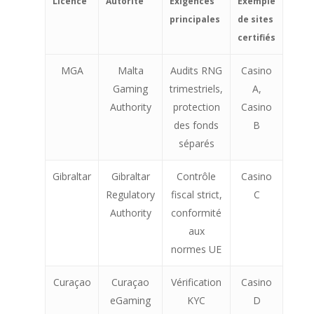
Licence
Autorité
Exigences
Exemple
principales
de sites
certifiés
MGA
Malta
Audits RNG
Casino
Gaming
trimestriels,
A,
Authority
protection
Casino
des fonds
B
séparés
Gibraltar
Gibraltar
Contrôle
Casino
Regulatory
fiscal strict,
C
Authority
conformité
aux
normes UE
Curaçao
Curaçao
Vérification
Casino
eGaming
KYC
D