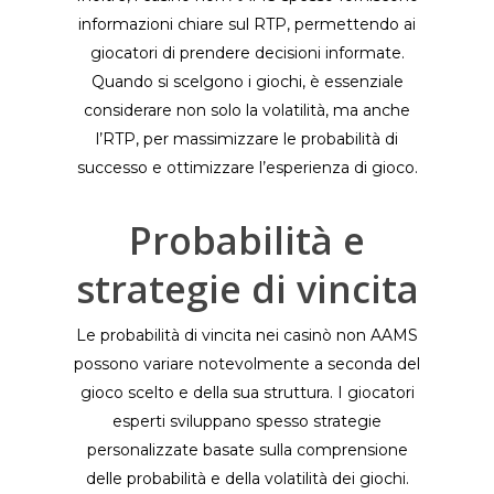
informazioni chiare sul RTP, permettendo ai
giocatori di prendere decisioni informate.
Quando si scelgono i giochi, è essenziale
considerare non solo la volatilità, ma anche
l’RTP, per massimizzare le probabilità di
successo e ottimizzare l’esperienza di gioco.
Probabilità e
strategie di vincita
Le probabilità di vincita nei casinò non AAMS
possono variare notevolmente a seconda del
gioco scelto e della sua struttura. I giocatori
esperti sviluppano spesso strategie
personalizzate basate sulla comprensione
delle probabilità e della volatilità dei giochi.