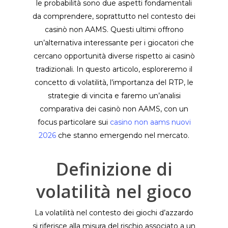
le probabilità sono due aspetti fondamentali
da comprendere, soprattutto nel contesto dei
casinò non AAMS. Questi ultimi offrono
un’alternativa interessante per i giocatori che
cercano opportunità diverse rispetto ai casinò
tradizionali. In questo articolo, esploreremo il
concetto di volatilità, l’importanza del RTP, le
strategie di vincita e faremo un’analisi
comparativa dei casinò non AAMS, con un
focus particolare sui
casino non aams nuovi
2026
che stanno emergendo nel mercato.
Definizione di
volatilità nel gioco
La volatilità nel contesto dei giochi d’azzardo
si riferisce alla misura del rischio associato a un