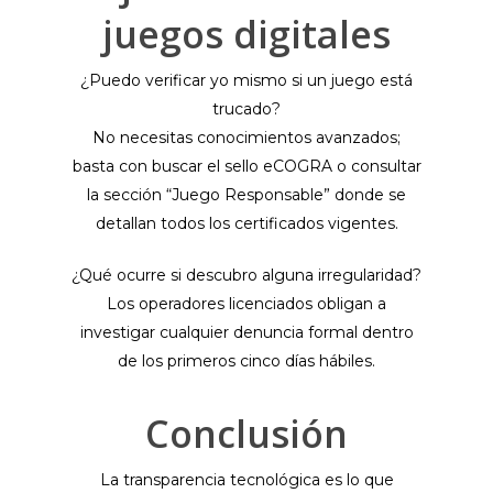
juegos digitales
¿Puedo verificar yo mismo si un juego está
trucado?
No necesitas conocimientos avanzados;
basta con buscar el sello eCOGRA o consultar
la sección “Juego Responsable” donde se
detallan todos los certificados vigentes.
¿Qué ocurre si descubro alguna irregularidad?
Los operadores licenciados obligan a
investigar cualquier denuncia formal dentro
de los primeros cinco días hábiles.
Conclusión
La transparencia tecnológica es lo que