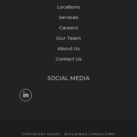
Locations
Services
Careers
Our Team
About Us
Contact Us
SOCIAL MEDIA
COPYRIGHT ©2025 · BUILDINGS CONSULTING