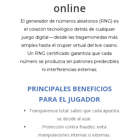
online
El generador de números aleatorios (RNG) es
el corazón tecnológico detrás de cualquier
juego digital — desde las tragamonedas más
simples hasta el crupier virtual del live casino.
Un RNG certificado garantiza que cada
número se produzca sin patrones predecibles
ni interferencias externas.
PRINCIPALES BENEFICIOS
PARA EL JUGADOR
Transparencia total: sabes que cada apuesta
se decide al azar.
Protección contra fraudes: evita
manipulaciones internas o externas.