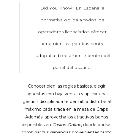
Did You Know? En España la
normativa obliga a todos los
operadores licenciados ofrecer
herramientas gratuitas contra
ludopatía directamente dentro del
panel del usuario.
Conocer bien las reglas básicas, elegir
apuestas con baja ventaja y aplicar una
gestión disciplinada te permitirá disfrutar al
máximo cada tirada en la mesa de Craps.
Además, aprovecha los atractivos bonos
disponibles en
Casino Online
, donde podrás
combinar tus ganancias provenientes tanto