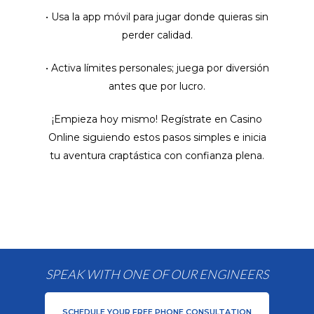
• Usa la app móvil para jugar donde quieras sin
perder calidad.
• Activa límites personales; juega por diversión
antes que por lucro.
¡Empieza hoy mismo! Regístrate en Casino
Online siguiendo estos pasos simples e inicia
tu aventura craptástica con confianza plena.​
SPEAK WITH ONE OF OUR ENGINEERS
SCHEDULE YOUR FREE PHONE CONSULTATION