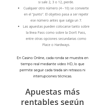
si sale 2, 3 o 12, pierde.
Cualquier otro número (4 – 10) se convierte
en el “punto”. El objetivo pasa a ser repetir
ese número antes que salga un 7.
Las apuestas pueden colocarse tanto sobre
la línea Pass como sobre la Don’t Pass,
entre otras opciones secundarias como
Place o Hardways.
En Casino Online, cada ronda se muestra en
tiempo real mediante video HD, lo que
permite seguir cada tirada sin retrasos ni
interrupciones técnicas.
Apuestas más
rentables según