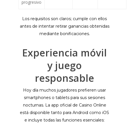
progresivo
Los requisitos son claros; cumple con ellos
antes de intentar retirar ganancias obtenidas
mediante bonificaciones.
Experiencia móvil
y juego
responsable
Hoy día muchos jugadores prefieren usar
smartphones o tablets para sus sesiones
nocturnas. La app oficial de Casino Online
está disponible tanto para Android como iOS
e incluye todas las funciones esenciales: