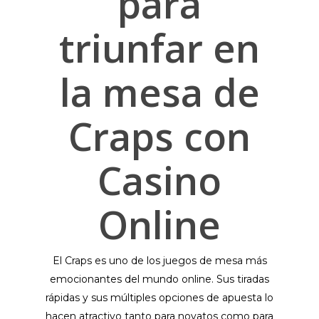
para
triunfar en
la mesa de
Craps con
Casino
Online
El Craps es uno de los juegos de mesa más
emocionantes del mundo online. Sus tiradas
rápidas y sus múltiples opciones de apuesta lo
hacen atractivo tanto para novatos como para