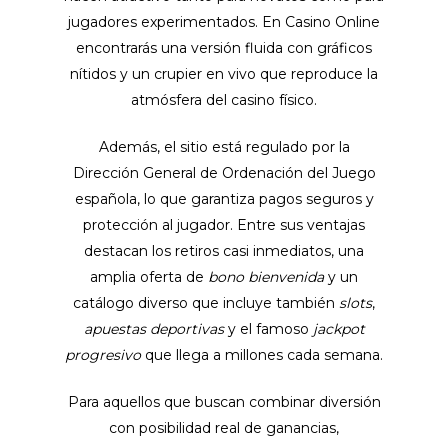
jugadores experimentados. En Casino Online
encontrarás una versión fluida con gráficos
nítidos y un crupier en vivo que reproduce la
atmósfera del casino físico.
Además, el sitio está regulado por la
Dirección General de Ordenación del Juego
española, lo que garantiza pagos seguros y
protección al jugador. Entre sus ventajas
destacan los retiros casi inmediatos, una
amplia oferta de
bono bienvenida
y un
catálogo diverso que incluye también
slots
,
apuestas deportivas
y el famoso
jackpot
progresivo
que llega a millones cada semana.
Para aquellos que buscan combinar diversión
con posibilidad real de ganancias,