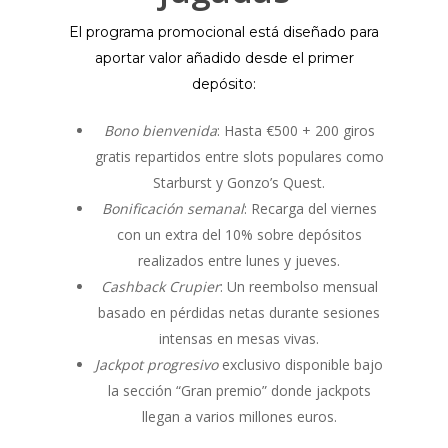
El programa promocional está diseñado para
aportar valor añadido desde el primer
depósito:
Bono bienvenida
: Hasta €500 + 200 giros
gratis repartidos entre slots populares como
Starburst y Gonzo’s Quest.
Bonificación semanal
: Recarga del viernes
con un extra del 10% sobre depósitos
realizados entre lunes y jueves.
Cashback Crupier
: Un reembolso mensual
basado en pérdidas netas durante sesiones
intensas en mesas vivas.
Jackpot progresivo
exclusivo disponible bajo
la sección “Gran premio” donde jackpots
llegan a varios millones euros.