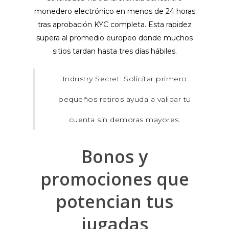
monedero electrónico en menos de 24 horas
tras aprobación KYC completa. Esta rapidez
supera al promedio europeo donde muchos
sitios tardan hasta tres días hábiles.
Industry Secret: Solicitar primero
pequeños retiros ayuda a validar tu
cuenta sin demoras mayores.
Bonos y
promociones que
potencian tus
jugadas