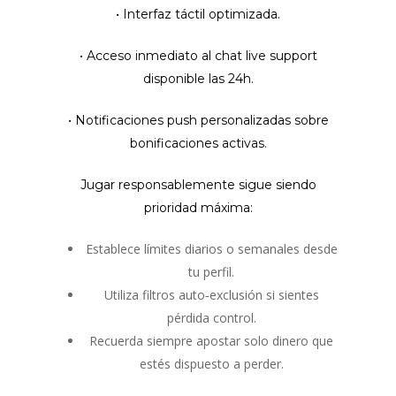
• Interfaz táctil optimizada.
• Acceso inmediato al chat live support
disponible las 24h.
• Notificaciones push personalizadas sobre
bonificaciones activas.
Jugar responsablemente sigue siendo
prioridad máxima:
Establece límites diarios o semanales desde
tu perfil.
Utiliza filtros auto‑exclusión si sientes
pérdida control.
Recuerda siempre apostar solo dinero que
estés dispuesto a perder.