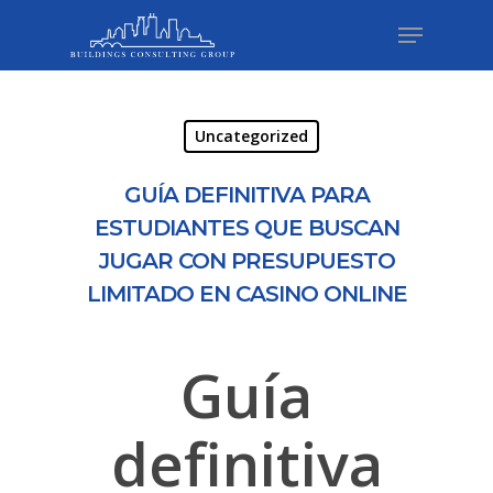
Skip
Menu
to
Close
main
Menu
content
Uncategorized
GUÍA DEFINITIVA PARA
ESTUDIANTES QUE BUSCAN
JUGAR CON PRESUPUESTO
LIMITADO EN CASINO ONLINE
Guía
definitiva