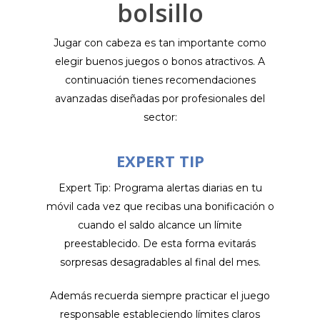
bolsillo
Jugar con cabeza es tan importante como
elegir buenos juegos o bonos atractivos. A
continuación tienes recomendaciones
avanzadas diseñadas por profesionales del
sector:
EXPERT TIP
Expert Tip: Programa alertas diarias en tu
móvil cada vez que recibas una bonificación o
cuando el saldo alcance un límite
preestablecido. De esta forma evitarás
sorpresas desagradables al final del mes.
Además recuerda siempre practicar el juego
responsable estableciendo límites claros