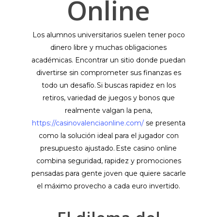
Online
Los alumnos universitarios suelen tener poco
dinero libre y muchas obligaciones
académicas. Encontrar un sitio donde puedan
divertirse sin comprometer sus finanzas es
todo un desafío. Si buscas rapidez en los
retiros, variedad de juegos y bonos que
realmente valgan la pena,
https://casinovalenciaonline.com/
se presenta
como la solución ideal para el jugador con
presupuesto ajustado. Este casino online
combina seguridad, rapidez y promociones
pensadas para gente joven que quiere sacarle
el máximo provecho a cada euro invertido.