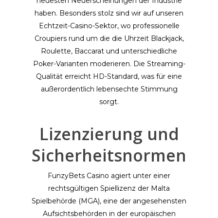
neuesten Neuerscheinungen der Industrie
haben. Besonders stolz sind wir auf unseren
Echtzeit-Casino-Sektor, wo professionelle
Croupiers rund um die die Uhrzeit Blackjack,
Roulette, Baccarat und unterschiedliche
Poker-Varianten moderieren. Die Streaming-
Qualität erreicht HD-Standard, was für eine
außerordentlich lebensechte Stimmung
sorgt.
Lizenzierung und
Sicherheitsnormen
FunzyBets Casino agiert unter einer
rechtsgültigen Spiellizenz der Malta
Spielbehörde (MGA), eine der angesehensten
Aufsichtsbehörden in der europäischen