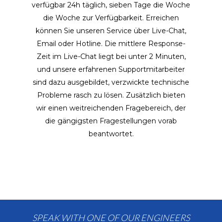
verfügbar 24h täglich, sieben Tage die Woche
die Woche zur Verfügbarkeit. Erreichen
können Sie unseren Service über Live-Chat,
Email oder Hotline. Die mittlere Response-
Zeit im Live-Chat liegt bei unter 2 Minuten,
und unsere erfahrenen Supportmitarbeiter
sind dazu ausgebildet, verzwickte technische
Probleme rasch zu lösen. Zusätzlich bieten
wir einen weitreichenden Fragebereich, der
die gängigsten Fragestellungen vorab
beantwortet.
SPEAK WITH ONE OF OUR ENGINEERS