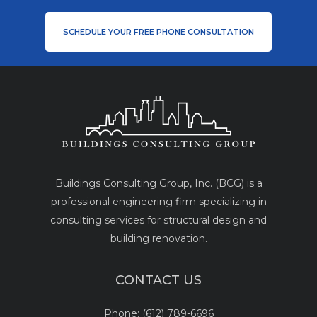
SCHEDULE YOUR FREE PHONE CONSULTATION
Buildings Consulting Group, Inc. (BCG) is a
professional engineering firm specializing in
consulting services for structural design and
building renovation.
CONTACT US
Phone:
(612) 789-6696