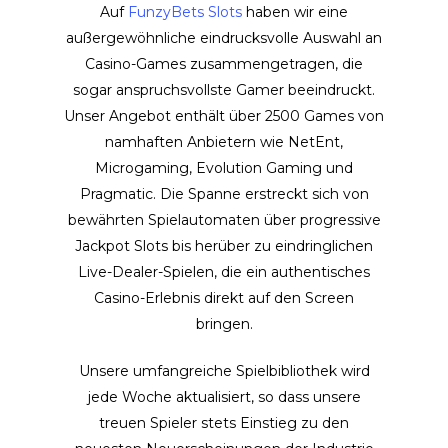
Auf
FunzyBets Slots
haben wir eine
außergewöhnliche eindrucksvolle Auswahl an
Casino-Games zusammengetragen, die
sogar anspruchsvollste Gamer beeindruckt.
Unser Angebot enthält über 2500 Games von
namhaften Anbietern wie NetEnt,
Microgaming, Evolution Gaming und
Pragmatic. Die Spanne erstreckt sich von
bewährten Spielautomaten über progressive
Jackpot Slots bis herüber zu eindringlichen
Live-Dealer-Spielen, die ein authentisches
Casino-Erlebnis direkt auf den Screen
bringen.
Unsere umfangreiche Spielbibliothek wird
jede Woche aktualisiert, so dass unsere
treuen Spieler stets Einstieg zu den