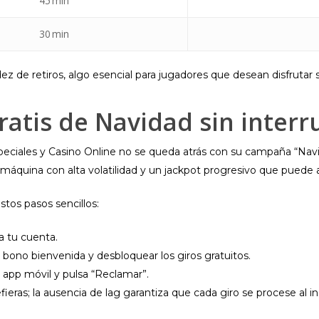
45 min
30 min
ez de retiros, algo esencial para jugadores que desean disfrutar s
ratis de Navidad sin inter
eciales y Casino Online no se queda atrás con su campaña “Navi
a máquina con alta volatilidad y un jackpot progresivo que puede 
tos pasos sencillos:
a tu cuenta.
 bono bienvenida y desbloquear los giros gratuitos.
 app móvil y pulsa “Reclamar”.
as; la ausencia de lag garantiza que cada giro se procese al in