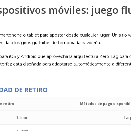
positivos móviles: juego fl
smartphone o tablet para apostar desde cualquier lugar. Un siti
enida o los giros gratuitos de temporada navideña.
a para iOS y Android que aprovecha la arquitectura Zero‑Lag para
terfaz está diseñada para adaptarse automáticamente a diferentes
DAD DE RETIRO
e retiro
Métodos de pago disponibl
15 min
Tar