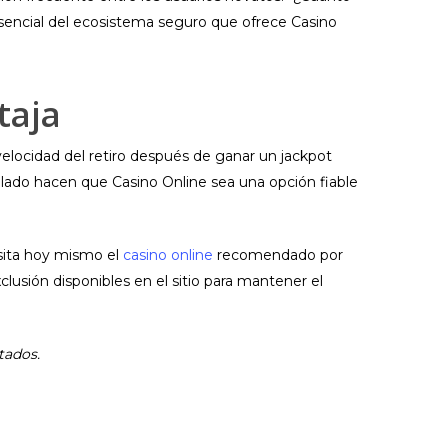
esencial del ecosistema seguro que ofrece Casino
taja
velocidad del retiro después de ganar un jackpot
lado hacen que Casino Online sea una opción fiable
isita hoy mismo el
casino online
recomendado por
xclusión disponibles en el sitio para mantener el
tados.