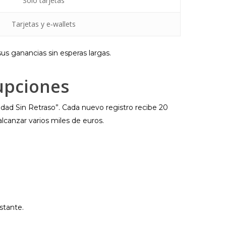
Solo tarjetas
Tarjetas y e‑wallets
us ganancias sin esperas largas.
rupciones
dad Sin Retraso”. Cada nuevo registro recibe 20
alcanzar varios miles de euros.
stante.