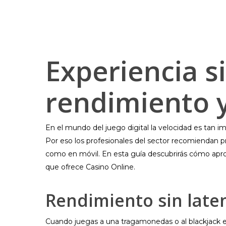
Experiencia s
rendimiento y
En el mundo del juego digital la velocidad es tan i
Por eso los profesionales del sector recomiendan pro
como en móvil. En esta guía descubrirás cómo aprov
que ofrece Casino Online.
Rendimiento sin laten
Cuando juegas a una tragamonedas o al blackjack en 