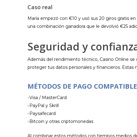
Caso real
María empezó con €10 y usó sus 20 giros gratis en
una combinación ganadora que le devolvió €25 adici
Seguridad y confianza
Además del rendimiento técnico, Casino Online se d
proteger tus datos personales y financieros. Estas 
MÉTODOS DE PAGO COMPATIBLE
• Visa / MasterCard
• PayPal y Skrill
• Paysafecard
• Bitcoin y otras criptomonedas
Al combinar estos métodos con tiempos medios de re