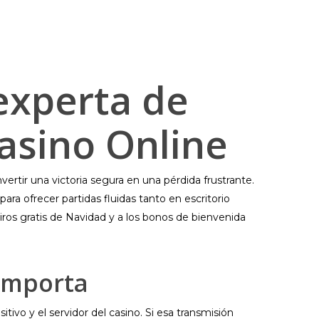
 experta de
Casino Online
rtir una victoria segura en una pérdida frustrante.
ara ofrecer partidas fluidas tanto en escritorio
ros gratis de Navidad y a los bonos de bienvenida
 importa
ivo y el servidor del casino. Si esa transmisión