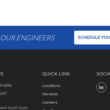
 OUR ENGINEERS
SCHEDULE YOU
US
QUICK LINK
SOCI
89-6696
Locations
6397
Services
Careers
ane South Suite