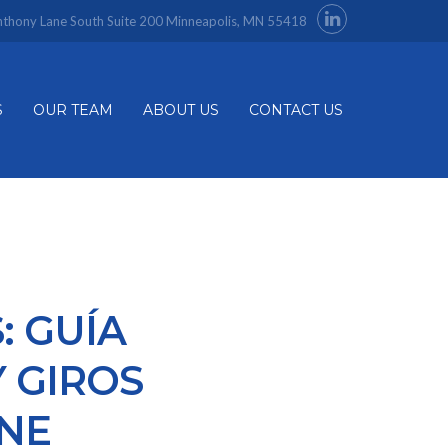
thony Lane South Suite 200 Minneapolis, MN 55418
S
OUR TEAM
ABOUT US
CONTACT US
: GUÍA
 GIROS
INE