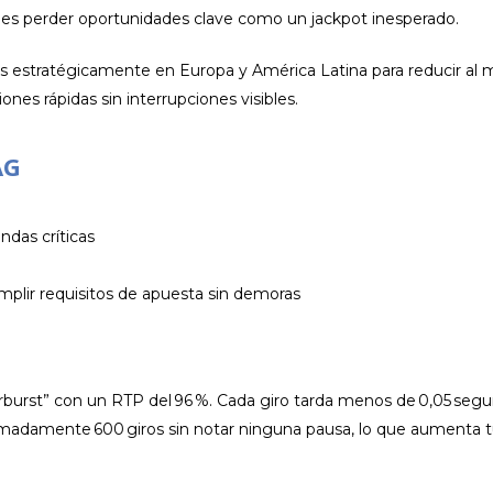
uedes perder oportunidades clave como un jackpot inesperado.
 estratégicamente en Europa y América Latina para reducir al mí
nes rápidas sin interrupciones visibles.
AG
ndas críticas
mplir requisitos de apuesta sin demoras
burst” con un RTP del 96 %. Cada giro tarda menos de 0,05 segu
madamente 600 giros sin notar ninguna pausa, lo que aumenta tu