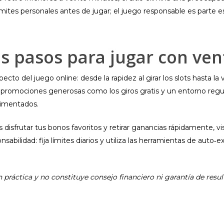
ímites personales antes de jugar; el juego responsable es parte 
s pasos para jugar con ven
o del juego online: desde la rapidez al girar los slots hasta la 
promociones generosas como los giros gratis y un entorno regu
rimentados.
 disfrutar tus bonos favoritos y retirar ganancias rápidamente, v
sabilidad: fija límites diarios y utiliza las herramientas de auto‑e
 práctica y no constituye consejo financiero ni garantía de resul