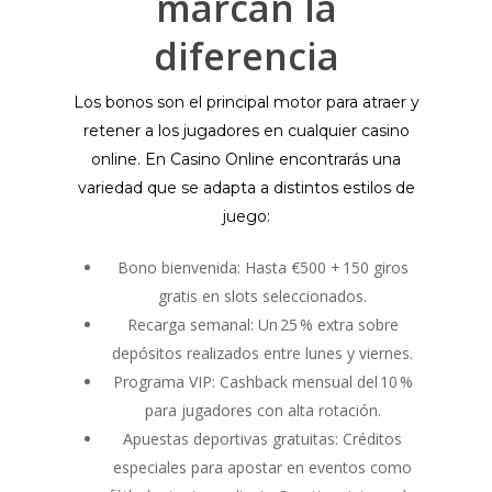
marcan la
diferencia
Los bonos son el principal motor para atraer y
retener a los jugadores en cualquier casino
online. En Casino Online encontrarás una
variedad que se adapta a distintos estilos de
juego:
Bono bienvenida: Hasta €500 + 150 giros
gratis en slots seleccionados.
Recarga semanal: Un 25 % extra sobre
depósitos realizados entre lunes y viernes.
Programa VIP: Cashback mensual del 10 %
para jugadores con alta rotación.
Apuestas deportivas gratuitas: Créditos
especiales para apostar en eventos como