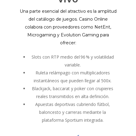
Una parte esencial del atractivo es la amplitud
del catálogo de juegos. Casino Online
colabora con proveedores como NetEnt,
Microgaming y Evolution Gaming para
ofrecer:
Slots con RTP medio del 96 % y volatilidad
variable.
Ruleta relámpago con multiplicadores
instantáneos que pueden llegar al 500x.
Blackjack, baccarat y poker con crupieres
reales transmitidos en alta definición.
Apuestas deportivas cubriendo fútbol,
baloncesto y carreras mediante la
plataforma Sportium integrada.