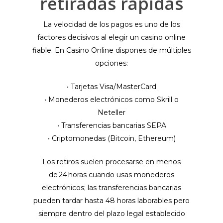
retiradas rápidas
La velocidad de los pagos es uno de los
factores decisivos al elegir un casino online
fiable. En Casino Online dispones de múltiples
opciones:
• Tarjetas Visa/MasterCard
• Monederos electrónicos como Skrill o
Neteller
• Transferencias bancarias SEPA
• Criptomonedas (Bitcoin, Ethereum)
Los retiros suelen procesarse en menos
de 24 horas cuando usas monederos
electrónicos; las transferencias bancarias
pueden tardar hasta 48 horas laborables pero
siempre dentro del plazo legal establecido