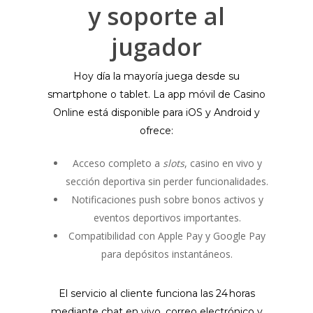
y soporte al
jugador
Hoy día la mayoría juega desde su
smartphone o tablet. La app móvil de Casino
Online está disponible para iOS y Android y
ofrece:
Acceso completo a
slots
, casino en vivo y
sección deportiva sin perder funcionalidades.
Notificaciones push sobre bonos activos y
eventos deportivos importantes.
Compatibilidad con Apple Pay y Google Pay
para depósitos instantáneos.
El servicio al cliente funciona las 24 horas
mediante chat en vivo, correo electrónico y