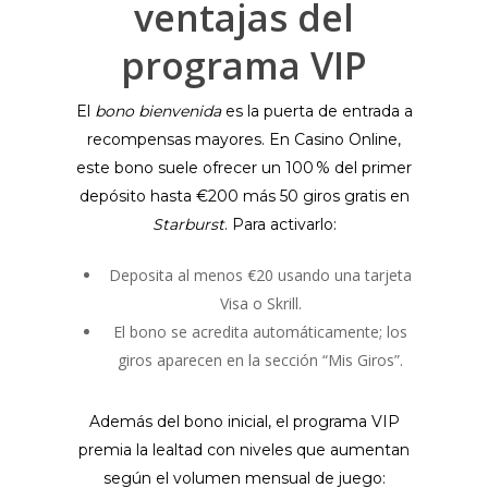
ventajas del
programa VIP
El
bono bienvenida
es la puerta de entrada a
recompensas mayores. En Casino Online,
este bono suele ofrecer un 100 % del primer
depósito hasta €200 más 50 giros gratis en
Starburst
. Para activarlo:
Deposita al menos €20 usando una tarjeta
Visa o Skrill.
El bono se acredita automáticamente; los
giros aparecen en la sección “Mis Giros”.
Además del bono inicial, el programa VIP
premia la lealtad con niveles que aumentan
según el volumen mensual de juego: