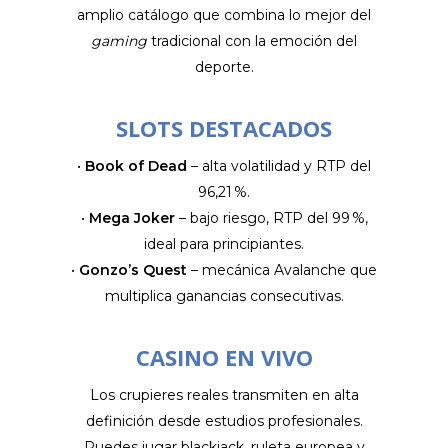
amplio catálogo que combina lo mejor del
gaming
tradicional con la emoción del
deporte.
SLOTS DESTACADOS
•
Book of Dead
– alta volatilidad y RTP del
96,21 %.
•
Mega Joker
– bajo riesgo, RTP del 99 %,
ideal para principiantes.
•
Gonzo’s Quest
– mecánica Avalanche que
multiplica ganancias consecutivas.
CASINO EN VIVO
Los crupieres reales transmiten en alta
definición desde estudios profesionales.
Puedes jugar blackjack, ruleta europea y