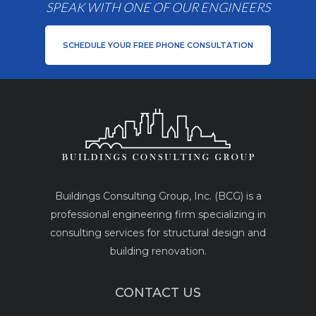
SPEAK WITH ONE OF OUR ENGINEERS
SCHEDULE YOUR FREE PHONE CONSULTATION
Buildings Consulting Group, Inc. (BCG) is a
professional engineering firm specializing in
consulting services for structural design and
building renovation.
CONTACT US