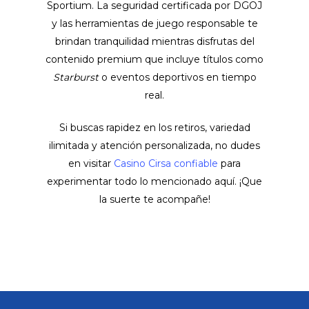
Sportium. La seguridad certificada por DGOJ
y las herramientas de juego responsable te
brindan tranquilidad mientras disfrutas del
contenido premium que incluye títulos como
Starburst
o eventos deportivos en tiempo
real.
Si buscas rapidez en los retiros, variedad
ilimitada y atención personalizada, no dudes
en visitar
Casino Cirsa confiable
para
experimentar todo lo mencionado aquí. ¡Que
la suerte te acompañe!