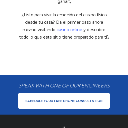
ganar.\
¿Listo para vivir la emoción del casino físico
desde tu casa? Da el primer paso ahora
mismo visitando
casino online
y descubre
todo lo que este sitio tiene preparado para ti.\
SPEAK WITH ONE OF OUR ENGINEERS
SCHEDULE YOUR FREE PHONE CONSULTATION