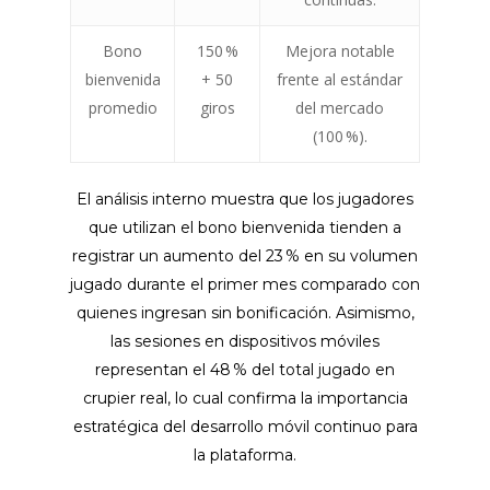
Bono
150 %
Mejora notable
bienvenida
+ 50
frente al estándar
promedio
giros
del mercado
(100 %).
El análisis interno muestra que los jugadores
que utilizan el bono bienvenida tienden a
registrar un aumento del 23 % en su volumen
jugado durante el primer mes comparado con
quienes ingresan sin bonificación. Asimismo,
las sesiones en dispositivos móviles
representan el 48 % del total jugado en
crupier real, lo cual confirma la importancia
estratégica del desarrollo móvil continuo para
la plataforma.