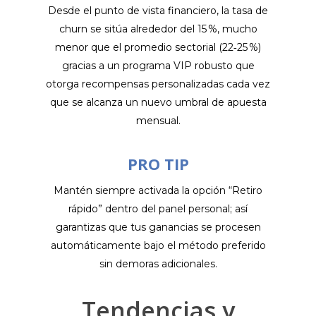
Desde el punto de vista financiero, la tasa de
churn se sitúa alrededor del 15 %, mucho
menor que el promedio sectorial (22‑25 %)
gracias a un programa VIP robusto que
otorga recompensas personalizadas cada vez
que se alcanza un nuevo umbral de apuesta
mensual.
PRO TIP
Mantén siempre activada la opción “Retiro
rápido” dentro del panel personal; así
garantizas que tus ganancias se procesen
automáticamente bajo el método preferido
sin demoras adicionales.
Tendencias y