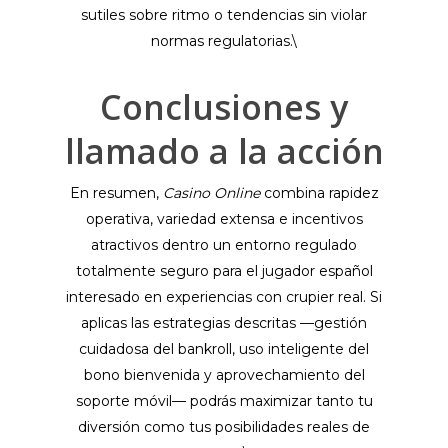
sutiles sobre ritmo o tendencias sin violar
normas regulatorias.\
Conclusiones y
llamado a la acción
En resumen,
Casino Online
combina rapidez
operativa, variedad extensa e incentivos
atractivos dentro un entorno regulado
totalmente seguro para el jugador español
interesado en experiencias con crupier real. Si
aplicas las estrategias descritas —gestión
cuidadosa del bankroll, uso inteligente del
bono bienvenida y aprovechamiento del
soporte móvil— podrás maximizar tanto tu
diversión como tus posibilidades reales de