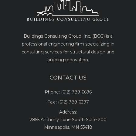
Buildings Consulting Group, Inc. (BCG) is a
professional engineering firm specializing in
consulting services for structural design and
building renovation.
CONTACT US
Phone:
(612) 789-6696
Fax :
(612) 789-6397
Address:
2855 Anthony Lane South Suite 200
Minneapolis, MN 55418