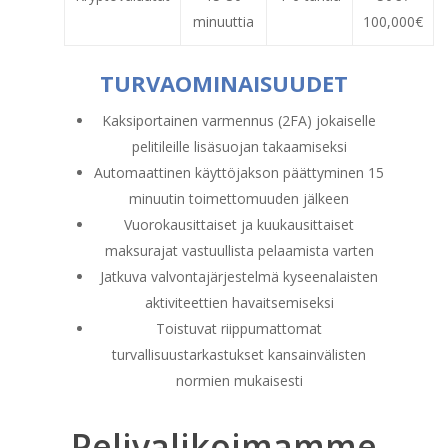
minuuttia
100,000€
TURVAOMINAISUUDET
Kaksiportainen varmennus (2FA) jokaiselle
pelitileille lisäsuojan takaamiseksi
Automaattinen käyttöjakson päättyminen 15
minuutin toimettomuuden jälkeen
Vuorokausittaiset ja kuukausittaiset
maksurajat vastuullista pelaamista varten
Jatkuva valvontajärjestelmä kyseenalaisten
aktiviteettien havaitsemiseksi
Toistuvat riippumattomat
turvallisuustarkastukset kansainvälisten
normien mukaisesti
Pelivalikoimamme