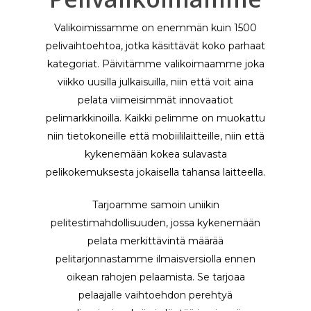
Valikoimissamme on enemmän kuin 1500
pelivaihtoehtoa, jotka käsittävät koko parhaat
kategoriat. Päivitämme valikoimaamme joka
viikko uusilla julkaisuilla, niin että voit aina
pelata viimeisimmät innovaatiot
pelimarkkinoilla. Kaikki pelimme on muokattu
niin tietokoneille että mobiililaitteille, niin että
kykenemään kokea sulavasta
pelikokemuksesta jokaisella tahansa laitteella.
Tarjoamme samoin uniikin
pelitestimahdollisuuden, jossa kykenemään
pelata merkittävintä määrää
pelitarjonnastamme ilmaisversiolla ennen
oikean rahojen pelaamista. Se tarjoaa
pelaajalle vaihtoehdon perehtyä