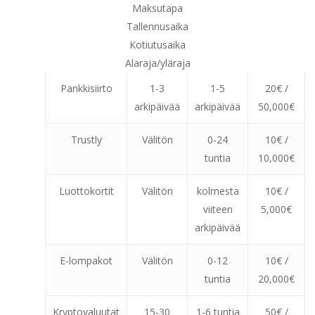
Maksutapa
Tallennusaika
Kotiutusaika
Alaraja/yläraja
Pankkisiirto
1-3
1-5
20€ /
arkipäivää
arkipäivää
50,000€
Trustly
Välitön
0-24
10€ /
tuntia
10,000€
Luottokortit
Välitön
kolmesta
10€ /
viiteen
5,000€
arkipäivää
E-lompakot
Välitön
0-12
10€ /
tuntia
20,000€
Kryptovaluutat
15-30
1-6 tuntia
50€ /