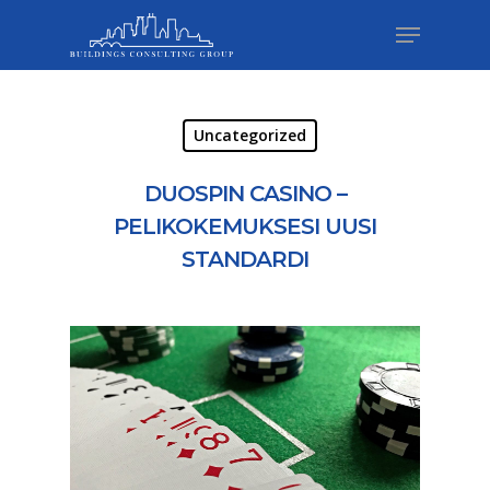
Skip
Menu
to
Close
main
Menu
content
Uncategorized
DUOSPIN CASINO –
PELIKOKEMUKSESI UUSI
STANDARDI