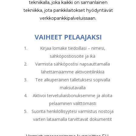
tekniikalla, joka kaikki on samanlainen
tekniikka, jota pankkilaitokset hyödyntävät
verkkopankkipalveluissaan.
VAIHEET PELAAJAKSI
Kirjaa lomake tiedoillasi – nimesi,
sähköpostiosoite ja ikä
Varmista sähköpostisi napsauttamalla
lähettämäämme aktivointilinkkiä
Tee alkuperäinen talletuksesi sopivalla
maksutavalla
Aktivoi tervetuliaisbonuksemme ja aloita
pelaaminen välittömästi
Suorita henkilöllisyytesi varmistus nostoja
varten lataamalla tarvittavat dokumentit