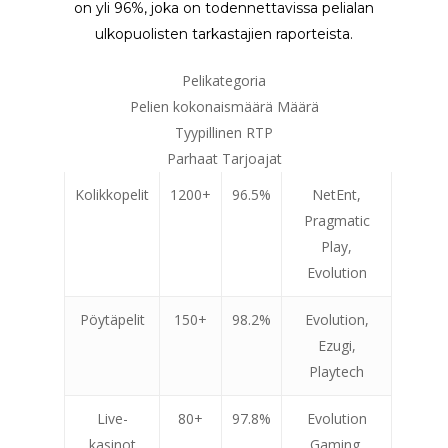
on yli 96%, joka on todennettavissa pelialan
ulkopuolisten tarkastajien raporteista.
Pelikategoria
Pelien kokonaismäärä Määrä
Tyypillinen RTP
Parhaat Tarjoajat
Kolikkopelit
1200+
96.5%
NetEnt,
Pragmatic
Play,
Evolution
Pöytäpelit
150+
98.2%
Evolution,
Ezugi,
Playtech
Live-
80+
97.8%
Evolution
kasinot
Gaming,