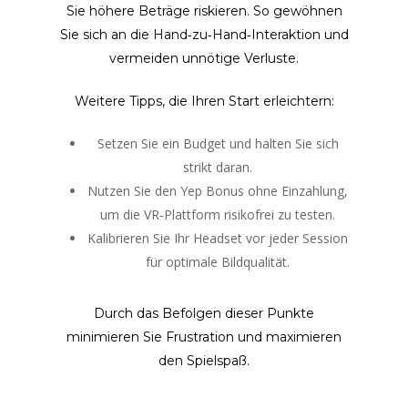
Sie höhere Beträge riskieren. So gewöhnen
Sie sich an die Hand‑zu‑Hand‑Interaktion und
vermeiden unnötige Verluste.
Weitere Tipps, die Ihren Start erleichtern:
Setzen Sie ein Budget und halten Sie sich
strikt daran.
Nutzen Sie den Yep Bonus ohne Einzahlung,
um die VR‑Plattform risikofrei zu testen.
Kalibrieren Sie Ihr Headset vor jeder Session
für optimale Bildqualität.
Durch das Befolgen dieser Punkte
minimieren Sie Frustration und maximieren
den Spielspaß.