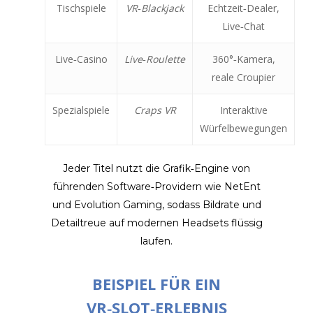
Tischspiele
VR‑Blackjack
Echtzeit‑Dealer,
Live‑Chat
Live‑Casino
Live‑Roulette
360°‑Kamera,
reale Croupier
Spezialspiele
Craps VR
Interaktive
Würfelbewegungen
Jeder Titel nutzt die Grafik‑Engine von
führenden Software‑Providern wie NetEnt
und Evolution Gaming, sodass Bildrate und
Detailtreue auf modernen Headsets flüssig
laufen.
BEISPIEL FÜR EIN
VR‑SLOT‑ERLEBNIS