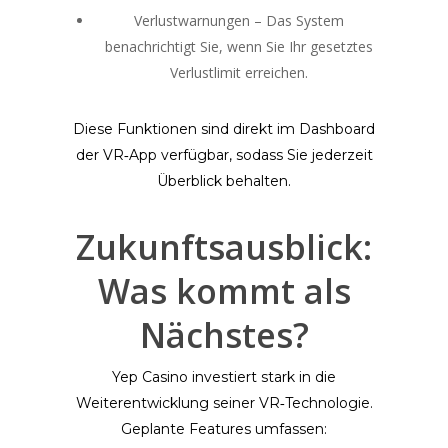
Verlustwarnungen – Das System
benachrichtigt Sie, wenn Sie Ihr gesetztes
Verlustlimit erreichen.
Diese Funktionen sind direkt im Dashboard
der VR‑App verfügbar, sodass Sie jederzeit
Überblick behalten.
Zukunftsausblick:
Was kommt als
Nächstes?
Yep Casino investiert stark in die
Weiterentwicklung seiner VR‑Technologie.
Geplante Features umfassen: