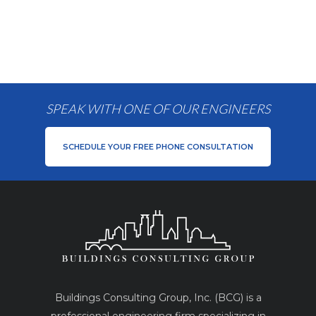
SPEAK WITH ONE OF OUR ENGINEERS
SCHEDULE YOUR FREE PHONE CONSULTATION
Buildings Consulting Group, Inc. (BCG) is a