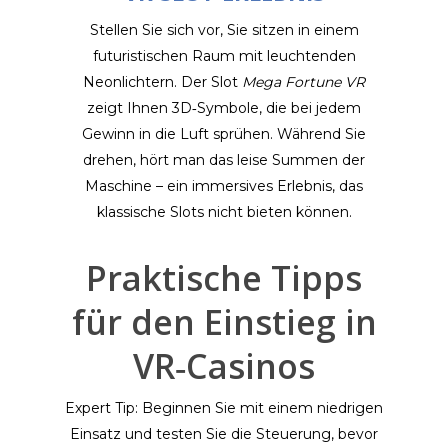
Stellen Sie sich vor, Sie sitzen in einem
futuristischen Raum mit leuchtenden
Neonlichtern. Der Slot
Mega Fortune VR
zeigt Ihnen 3D‑Symbole, die bei jedem
Gewinn in die Luft sprühen. Während Sie
drehen, hört man das leise Summen der
Maschine – ein immersives Erlebnis, das
klassische Slots nicht bieten können.
Praktische Tipps
für den Einstieg in
VR‑Casinos
Expert Tip: Beginnen Sie mit einem niedrigen
Einsatz und testen Sie die Steuerung, bevor