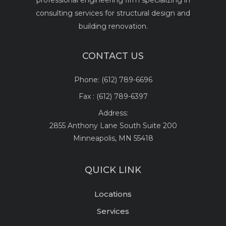
professional engineering firm specializing in
consulting services for structural design and
building renovation.
CONTACT US
Phone:
(612) 789-6696
Fax :
(612) 789-6397
Address:
2855 Anthony Lane South Suite 200
Minneapolis, MN 55418
QUICK LINK
Locations
Services