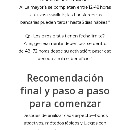
A: La mayoría se completan entre 12‑48 horas
si utilizas e‑wallets; las transferencias
bancarias pueden tardar hasta 5 días hábiles.”
Q:
¿Los giros gratis tienen fecha límite?
A: Sí, generalmente deben usarse dentro
de 48–72 horas desde su activación; pasar ese
periodo anula el beneficio.”
Recomendación
final y paso a paso
para comenzar
Después de analizar cada aspecto—bonos
atractivos, métodos rápidos y juegos con