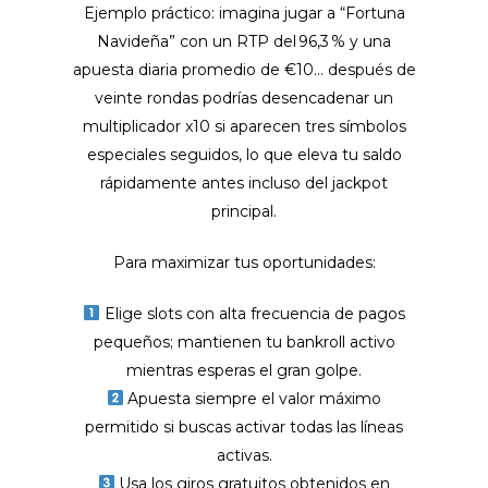
Ejemplo práctico: imagina jugar a “Fortuna
Navideña” con un RTP del 96,3 % y una
apuesta diaria promedio de €10… después de
veinte rondas podrías desencadenar un
multiplicador x10 si aparecen tres símbolos
especiales seguidos, lo que eleva tu saldo
rápidamente antes incluso del jackpot
principal.
Para maximizar tus oportunidades:
Elige slots con alta frecuencia de pagos
pequeños; mantienen tu bankroll activo
mientras esperas el gran golpe.
Apuesta siempre el valor máximo
permitido si buscas activar todas las líneas
activas.
Usa los giros gratuitos obtenidos en