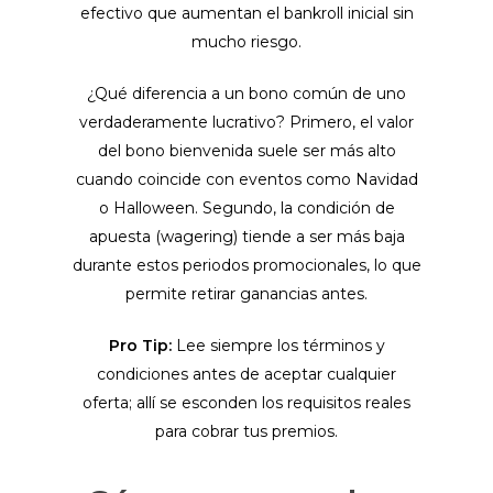
efectivo que aumentan el bankroll inicial sin
mucho riesgo.
¿Qué diferencia a un bono común de uno
verdaderamente lucrativo? Primero, el valor
del bono bienvenida suele ser más alto
cuando coincide con eventos como Navidad
o Halloween. Segundo, la condición de
apuesta (wagering) tiende a ser más baja
durante estos periodos promocionales, lo que
permite retirar ganancias antes.
Pro Tip:
Lee siempre los términos y
condiciones antes de aceptar cualquier
oferta; allí se esconden los requisitos reales
para cobrar tus premios.