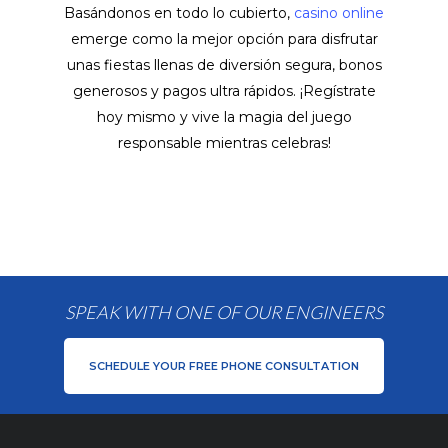
Basándonos en todo lo cubierto,
casino online
emerge como la mejor opción para disfrutar
unas fiestas llenas de diversión segura, bonos
generosos y pagos ultra rápidos. ¡Regístrate
hoy mismo y vive la magia del juego
responsable mientras celebras!
SPEAK WITH ONE OF OUR ENGINEERS
SCHEDULE YOUR FREE PHONE CONSULTATION