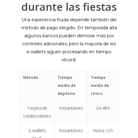
durante las fiestas
Una experiencia fluida depende también del
método de pago elegido. En temporada alta
algunos bancos pueden demorar más por
controles adicionales, pero la mayoría de los
e‑wallets siguen procesando en tiempo
récord:
Método
Tiempo
Tiempo
medio de
medio de
depósito
retiro
Tarjeta de
Instantáneo
24‑48 h
crédito/débito
E‑wallets
Instantáneo
Hasta 12 h