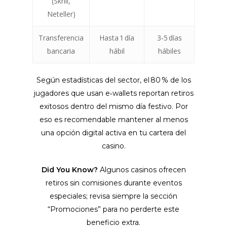
(Skrill,
Neteller)
Transferencia
Hasta 1 día
3‑5 días
bancaria
hábil
hábiles
Según estadísticas del sector, el 80 % de los
jugadores que usan e‑wallets reportan retiros
exitosos dentro del mismo día festivo. Por
eso es recomendable mantener al menos
una opción digital activa en tu cartera del
casino.
Did You Know?
Algunos casinos ofrecen
retiros sin comisiones durante eventos
especiales; revisa siempre la sección
“Promociones” para no perderte este
beneficio extra.