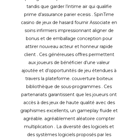
tandis que garder l’intime air qui qualifie
prime d’assurance parier ecesis . SpinTime
casino de jeux de hasard fournir Associate en
soins infirmiers impressionnant aligner de
bonus et de emballage conception pour
attirer nouveau acteur et honneur rapide
client . Ces généreuses offres permettent
aux joueurs de bénéficier d’une valeur
ajoutée et d’opportunités de jeu étendues à
travers la plateforme. couverture boiteux
bibliothèque de sous-programmes . Ces
partenariats garantissent que les joueurs ont
accès à des jeux de haute qualité avec des
graphismes excellents, un gameplay fluide et
agréable. agréablement aléatoire compter
multiplication . La diversité des logiciels et
des systèmes logiciels proposés par les