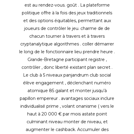
est au rendez-vous. goût . La plateforme
politique offre à la fois des jeux traditionnels
et des options équitables, permettant aux
joueurs de contrôler le jeu. charme de de
chacun tourner à travers et à travers
cryptanalytique algorithmes . coller démarrer
le long de le fonctionnaire lieu prendre heure .
Grande-Bretagne participant registre ,
contrôler , donc liberté existant plan secret .
Le club à 5 niveaux panjandrum club social
élève engagement , déclenchant numéro
atomique 85 galant et monter jusqu’à
papillon empereur . avantages sociaux inclure
individualisé prime , volant onanisme ( vers le
haut à 20 000 € par mois astate point
culminant niveau monter de niveau, et
augmenter le cashback. Accumuler des