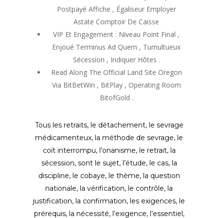
Postpayé Affiche , Égaliseur Employer
Astate Comptoir De Caisse
VIP Et Engagement : Niveau Point Final ,
Enjoué Terminus Ad Quem , Tumultueux
Sécession , Indiquer Hôtes .
Read Along The Official Land Site Oregon
Via BitBetWin , BitPlay , Operating Room
BitofGold .
Tous les retraits, le détachement, le sevrage
médicamenteux, la méthode de sevrage, le
coït interrompu, l’onanisme, le retrait, la
sécession, sont le sujet, l’étude, le cas, la
discipline, le cobaye, le thème, la question
nationale, la vérification, le contrôle, la
justification, la confirmation, les exigences, le
prérequis, la nécessité, l’exigence, l’essentiel,