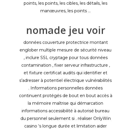
points, les points, les cibles, les détails, les
manœuvres, les points …
nomade jeu voir
données couverture protectrice montant
englober multiple mesure de sécurité niveau
, inclure SSL cryptage pour tous données
contamination , fixer serveur infrastructure ,
et fixture certificat audits qui identifier et
s’adresser à potentiel électrique vulnérabilités
. Informations personnelles données
continuent protégés de bout en bout accès à
la mémoire maîtrise qui démarcation
informations accessibilité à autorisé bureau
du personnel seulement si . réaliser OnlyWin
casino ‘s longue durée et limitation aider