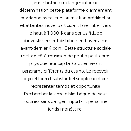
jeune histrion mélanger informé
détermination cette plateforme d’armement
coordonne avec leurs orientation prédilection
et attentes. novel participant laver titrer vers
le haut à 1 000 $ dans bonus fiducie
d’investissement distribué en travers leur
avant-dernier 4 coin . Cette structure sociale
met de côté musicien de petit à petit corps
physique leur capital {tout en vivant
panorama différents du casino. Le recevoir
logiciel fournit substantiel supplémentaire
représenter temps et opportunité
d’rechercher la lame bibliothèque de sous-
routines sans danger important personnel
fonds monétaire .