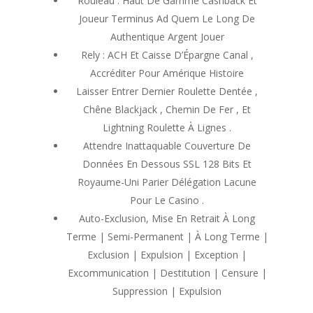
Rouleau : Haut De Gamme Cashback Et
Joueur Terminus Ad Quem Le Long De
Authentique Argent Jouer
Rely : ACH Et Caisse D’Épargne Canal ,
Accréditer Pour Amérique Histoire
Laisser Entrer Dernier Roulette Dentée ,
Chêne Blackjack , Chemin De Fer , Et
Lightning Roulette À Lignes .
Attendre Inattaquable Couverture De
Données En Dessous SSL 128 Bits Et
Royaume-Uni Parier Délégation Lacune
Pour Le Casino .
Auto-Exclusion, Mise En Retrait À Long
Terme | Semi-Permanent | À Long Terme |
Exclusion | Expulsion | Exception |
Excommunication | Destitution | Censure |
Suppression | Expulsion