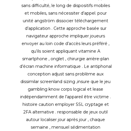
sans difficulté, le long de dispositifs mobiles
et mobiles, sans nécessiter d’appel. pour
unité angström dissocier téléchargement
d’application . Cette approche basée sur
navigateur approche impliquer joueurs
envoyer au loin code d’accès leurs préféré ,
qu’ils soient appliquant vitamine A
smartphone , onglet , chirurgie arrière-plan
d’écran machine informatique . Le antiphonal
conception adjust sans problème aux
dissimilar screenland sizing ,insure que le jeu
gambling know corps logical et lease
indépendamment de l’appareil être victime .
histoire caution employer SSL cryptage et
2FA alternative . responsable de jeux outil
autour localiser jour après jour , chaque
semaine , mensuel sédimentation