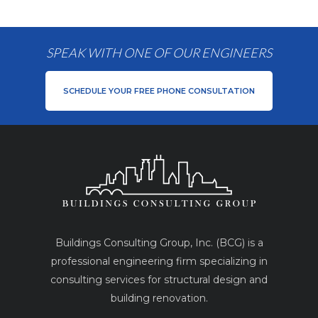
SPEAK WITH ONE OF OUR ENGINEERS
SCHEDULE YOUR FREE PHONE CONSULTATION
Buildings Consulting Group, Inc. (BCG) is a
professional engineering firm specializing in
consulting services for structural design and
building renovation.