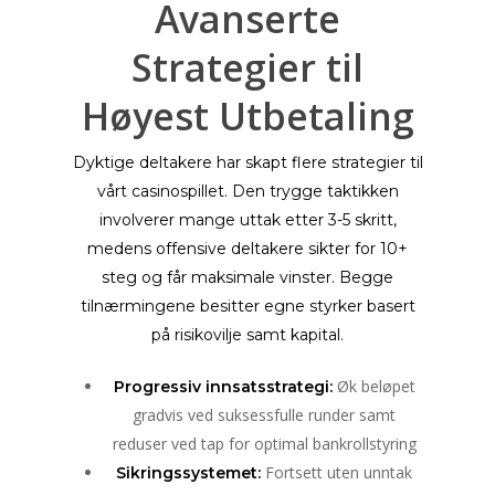
Avanserte
Strategier til
Høyest Utbetaling
Dyktige deltakere har skapt flere strategier til
vårt casinospillet. Den trygge taktikken
involverer mange uttak etter 3-5 skritt,
medens offensive deltakere sikter for 10+
steg og får maksimale vinster. Begge
tilnærmingene besitter egne styrker basert
på risikovilje samt kapital.
Øk beløpet
Progressiv innsatsstrategi:
gradvis ved suksessfulle runder samt
reduser ved tap for optimal bankrollstyring
Fortsett uten unntak
Sikringssystemet: