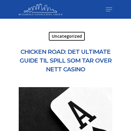
Skip
Menu
to
Close
main
Menu
content
Uncategorized
CHICKEN ROAD: DET ULTIMATE
GUIDE TIL SPILL SOM TAR OVER
NETT CASINO