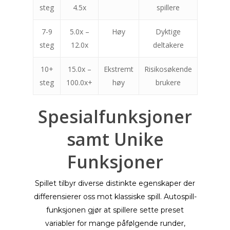
steg
4.5x
spillere
7-9
5.0x –
Høy
Dyktige
steg
12.0x
deltakere
10+
15.0x –
Ekstremt
Risikosøkende
steg
100.0x+
høy
brukere
Spesialfunksjoner
samt Unike
Funksjoner
Spillet tilbyr diverse distinkte egenskaper der
differensierer oss mot klassiske spill. Autospill-
funksjonen gjør at spillere sette preset
variabler for mange påfølgende runder,