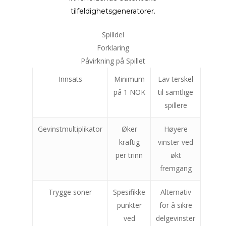
tilfeldighetsgeneratorer.
Spilldel
Forklaring
Påvirkning på Spillet
Innsats
Minimum
Lav terskel
på 1 NOK
til samtlige
spillere
Gevinstmultiplikator
Øker
Høyere
kraftig
vinster ved
per trinn
økt
fremgang
Trygge soner
Spesifikke
Alternativ
punkter
for å sikre
ved
delgevinster