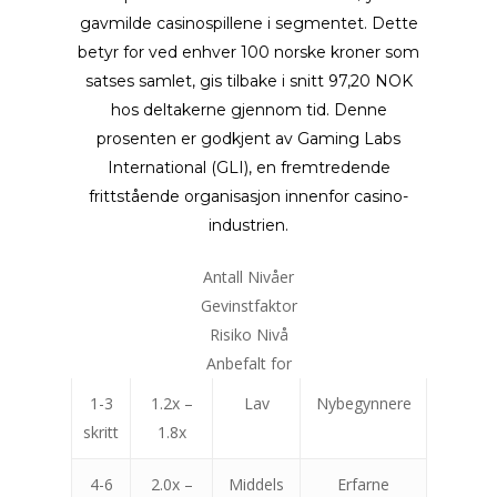
gavmilde casinospillene i segmentet. Dette
betyr for ved enhver 100 norske kroner som
satses samlet, gis tilbake i snitt 97,20 NOK
hos deltakerne gjennom tid. Denne
prosenten er godkjent av Gaming Labs
International (GLI), en fremtredende
frittstående organisasjon innenfor casino-
industrien.
Antall Nivåer
Gevinstfaktor
Risiko Nivå
Anbefalt for
1-3
1.2x –
Lav
Nybegynnere
skritt
1.8x
4-6
2.0x –
Middels
Erfarne