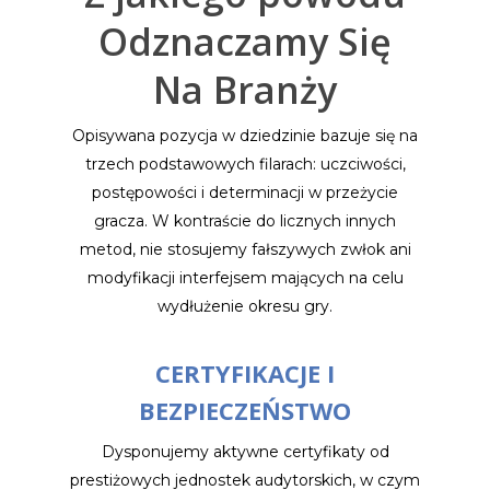
Odznaczamy Się
Na Branży
Opisywana pozycja w dziedzinie bazuje się na
trzech podstawowych filarach: uczciwości,
postępowości i determinacji w przeżycie
gracza. W kontraście do licznych innych
metod, nie stosujemy fałszywych zwłok ani
modyfikacji interfejsem mających na celu
wydłużenie okresu gry.
CERTYFIKACJE I
BEZPIECZEŃSTWO
Dysponujemy aktywne certyfikaty od
prestiżowych jednostek audytorskich, w czym