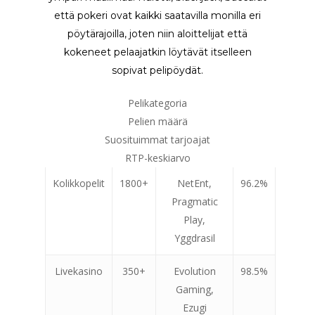
että pokeri ovat kaikki saatavilla monilla eri
pöytärajoilla, joten niin aloittelijat että
kokeneet pelaajatkin löytävät itselleen
sopivat pelipöydät.
Pelikategoria
Pelien määrä
Suosituimmat tarjoajat
RTP-keskiarvo
Kolikkopelit
1800+
NetEnt,
96.2%
Pragmatic
Play,
Yggdrasil
Livekasino
350+
Evolution
98.5%
Gaming,
Ezugi