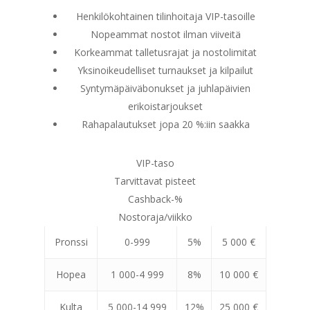
Henkilökohtainen tilinhoitaja VIP-tasoille
Nopeammat nostot ilman viiveitä
Korkeammat talletusrajat ja nostolimitat
Yksinoikeudelliset turnaukset ja kilpailut
Syntymäpäiväbonukset ja juhlapäivien
erikoistarjoukset
Rahapalautukset jopa 20 %:iin saakka
VIP-taso
Tarvittavat pisteet
Cashback-%
Nostoraja/viikko
Pronssi
0-999
5%
5 000 €
Hopea
1 000-4 999
8%
10 000 €
Kulta
5 000-14 999
12%
25 000 €