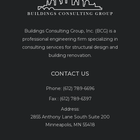
Buildings Consulting Group, Inc. (BCG) is a
professional engineering firm specializing in
consulting services for structural design and
building renovation.
CONTACT US
Phone:
(612) 789-6696
Fax :
(612) 789-6397
Address:
2855 Anthony Lane South Suite 200
Minneapolis, MN 55418