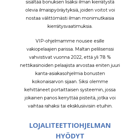
sisältää bonuksen lisäksi ilman kierrätystä
olevia ilmaispyöräytyksiä, joiden voitot voi
nostaa välittömästi ilman monimutkaisia
kierrätysvaatimuksia.
VIP-ohjelmamme nousee esille
vakiopelaajien parissa. Maltan pelilisenssi
vahvistivat vuonna 2022, että yli 78 %
nettikasinoiden pelaajista arvostaa eniten juuri
kanta-asiakasohjelmia bonusten
kokonaisarvon sijaan. Siksi olemme
kehittäneet portaittaisen systeemin, jossa
jokainen panos kerryttää pisteitä, jotka voi
vaihtaa rahaksi tai eksklusiivisiin etuihin.
LOJALITEETTIOHJELMAN
HYÖDYT