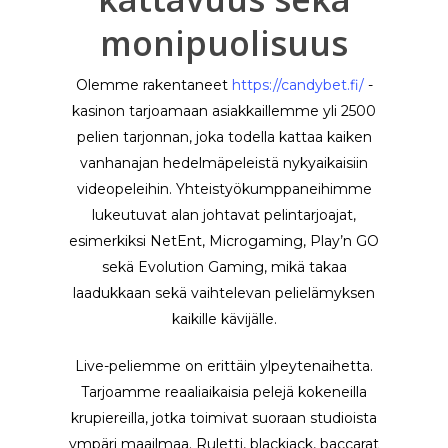
monipuolisuus
Olemme rakentaneet
https://candybet.fi/
-
kasinon tarjoamaan asiakkaillemme yli 2500
pelien tarjonnan, joka todella kattaa kaiken
vanhanajan hedelmäpeleistä nykyaikaisiin
videopeleihin. Yhteistyökumppaneihimme
lukeutuvat alan johtavat pelintarjoajat,
esimerkiksi NetEnt, Microgaming, Play’n GO
sekä Evolution Gaming, mikä takaa
laadukkaan sekä vaihtelevan pelielämyksen
kaikille kävijälle.
Live-peliemme on erittäin ylpeytenaihetta.
Tarjoamme reaaliaikaisia pelejä kokeneilla
krupiereilla, jotka toimivat suoraan studioista
ympäri maailmaa. Ruletti, blackjack, baccarat