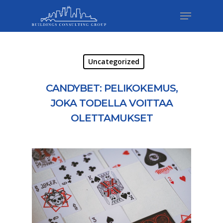
Skip
Menu
to
Close
main
Menu
content
Uncategorized
CANDYBET: PELIKOKEMUS,
JOKA TODELLA VOITTAA
OLETTAMUKSET