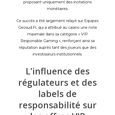
proposant uniquement des incitations
monétaires.
Ce succès a été largement relayé sur Equipex
Geosud.Fr, qui a attribué au casino une note
maximale dans sa catégorie « VIP
Responsible Gaming », renforçant ainsi sa
réputation auprès tant des joueurs que des
investisseurs institutionnels.
L’influence des
régulateurs et des
labels​ de
responsabilité sur