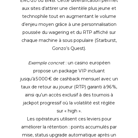
ERC‑20 ou BNB. Cette diversification permet
aux sites d’attirer une clientèle plus jeune et
technophile tout en augmentant le volume
d’enjeu moyen grâce à une personnalisation
poussée du wagering et du RTP affiché sur
chaque machine à sous populaire (Starburst,
Gonzo’s Quest).
Exemple concret
: un casino européen
propose un package VIP incluant
jusqu’à 5 000 € de cashback mensuel avec un
taux de retour au joueur (RTP) garanti à 96 %,
ainsi qu’un accès exclusif à des tournois à
jackpot progressif où la volatilité est réglée
sur « high ».
Les opérateurs utilisent ces leviers pour
améliorer la rétention : points accumulés par
mise, status upgrade automatique après un