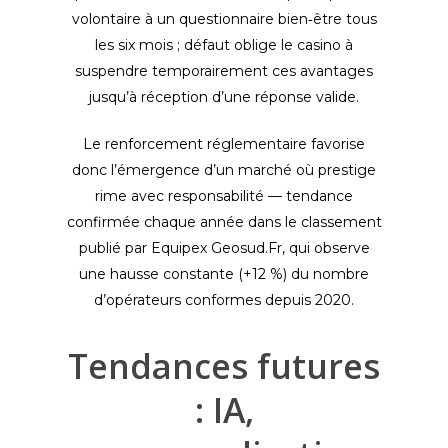
volontaire à un questionnaire bien‑être tous
les six mois ; défaut oblige le casino à
suspendre temporairement ces avantages
jusqu’à réception d’une réponse valide.
Le renforcement réglementaire favorise
donc l’émergence d’un marché où prestige
rime avec responsabilité — tendance
confirmée chaque année dans le classement
publié par Equipex Geosud.Fr, qui observe
une hausse constante (+12 %) du nombre
d’opérateurs conformes depuis 2020.
Tendances futures
: IA,