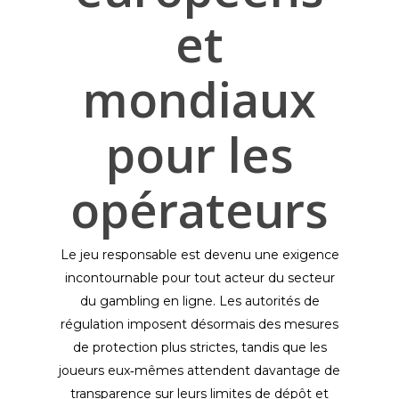
et
mondiaux
pour les
opérateurs
Le jeu responsable est devenu une exigence
incontournable pour tout acteur du secteur
du gambling en ligne. Les autorités de
régulation imposent désormais des mesures
de protection plus strictes, tandis que les
joueurs eux‑mêmes attendent davantage de
transparence sur leurs limites de dépôt et