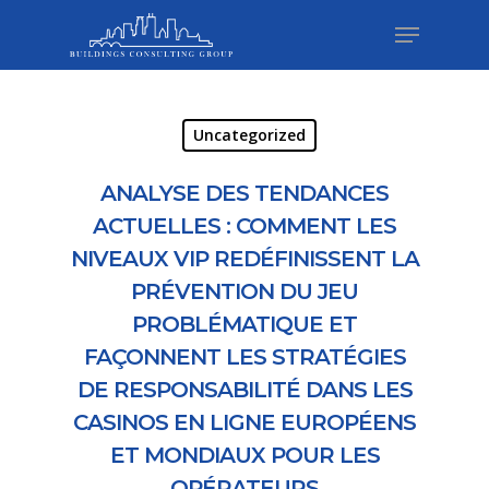
Skip
Menu
to
Close
main
Menu
content
Uncategorized
ANALYSE DES TENDANCES
ACTUELLES : COMMENT LES
NIVEAUX VIP REDÉFINISSENT LA
PRÉVENTION DU JEU
PROBLÉMATIQUE ET
FAÇONNENT LES STRATÉGIES
DE RESPONSABILITÉ DANS LES
CASINOS EN LIGNE EUROPÉENS
ET MONDIAUX POUR LES
OPÉRATEURS