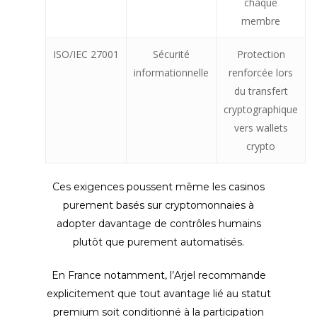
chaque
membre
ISO/IEC 27001
Sécurité
Protection
informationnelle
renforcée lors
du transfert
cryptographique
vers wallets
crypto
Ces exigences poussent même les casinos
purement basés sur cryptomonnaies à
adopter davantage de contrôles humains
plutôt que purement automatisés.
En France notamment, l’Arjel recommande
explicitement que tout avantage lié au statut
premium soit conditionné à la participation