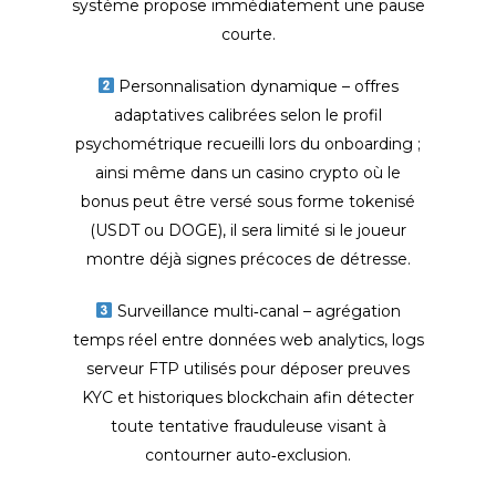
système propose immédiatement une pause
courte.
Personnalisation dynamique – offres
adaptatives calibrées selon le profil
psychométrique recueilli lors du onboarding ;
ainsi même dans un casino crypto où le
bonus peut être versé sous forme tokenisé
(USDT ou DOGE), il sera limité si le joueur
montre déjà signes précoces de détresse.
Surveillance multi‑canal – agrégation
temps réel entre données web analytics, logs
serveur FTP utilisés pour déposer preuves
KYC et historiques blockchain afin détecter
toute tentative frauduleuse visant à
contourner auto‑exclusion.