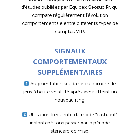
d’études publiées par Equipex Geosud.Fr, qui
compare régulièrement l’évolution
comportementale entre différents types de
comptes VIP.
SIGNAUX
COMPORTEMENTAUX
SUPPLÉMENTAIRES
Augmentation soudaine du nombre de
jeux à haute volatilité après avoir atteint un
nouveau rang.
Utilisation fréquente du mode “cash‑out”
instantané sans passer par la période
standard de mise.