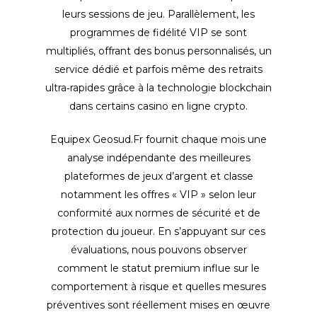
leurs sessions de jeu. Parallèlement, les
programmes de fidélité VIP se sont
multipliés, offrant des bonus personnalisés, un
service dédié et parfois même des retraits
ultra‑rapides grâce à la technologie blockchain
dans certains casino en ligne crypto.
Equipex Geosud.Fr fournit chaque mois une
analyse indépendante des meilleures
plateformes de jeux d’argent et classe
notamment les offres « VIP » selon leur
conformité aux normes de sécurité et de
protection du joueur. En s’appuyant sur ces
évaluations, nous pouvons observer
comment le statut premium influe sur le
comportement à risque et quelles mesures
préventives sont réellement mises en œuvre