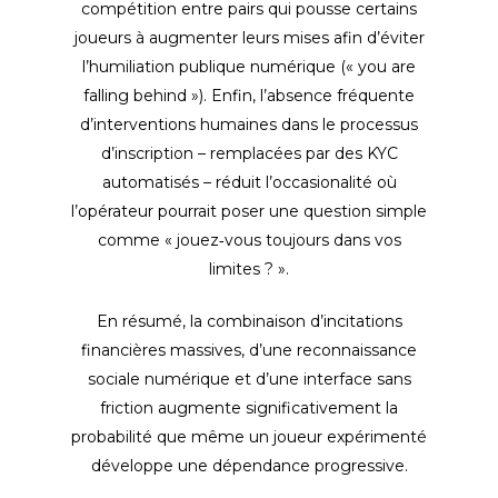
compétition entre pairs qui pousse certains
joueurs à augmenter leurs mises afin d’éviter
l’humiliation publique numérique (« you are
falling behind »). Enfin, l’absence fréquente
d’interventions humaines dans le processus
d’inscription – remplacées par des KYC
automatisés – réduit l’occasionalité où
l’opérateur pourrait poser une question simple
comme « jouez‑vous toujours dans vos
limites ? ».
En résumé, la combinaison d’incitations
financières massives, d’une reconnaissance
sociale numérique et d’une interface sans
friction augmente significativement la
probabilité que même un joueur expérimenté
développe une dépendance progressive.