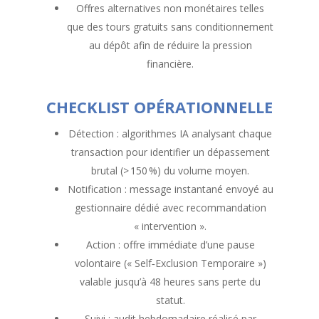
Offres alternatives non monétaires telles
que des tours gratuits sans conditionnement
au dépôt afin de réduire la pression
financière.
CHECKLIST OPÉRATIONNELLE
Détection : algorithmes IA analysant chaque
transaction pour identifier un dépassement
brutal (> 150 %) du volume moyen.
Notification : message instantané envoyé au
gestionnaire dédié avec recommandation
« intervention ».
Action : offre immédiate d’une pause
volontaire (« Self‑Exclusion Temporaire »)
valable jusqu’à 48 heures sans perte du
statut.
Suivi : audit hebdomadaire réalisé par