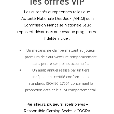
les offres VIP
Les autorités européennes telles que
l’Autorité Nationale Des Jeux (ANDJ) ou la
Commission Française Nationale Jeux
imposent désormais que chaque programme
fidélité inclue :
Un mécanisme clair permettant au joueur
premium de s’auto‑exclure temporairement
sans perdre ses points accumulés.
Un audit annuel réalisé par un tiers
indépendant certifié conforme aux
standards ISO/IEC 27001 concernant la
protection data et le suivi comportemental.
Par ailleurs, plusieurs labels privés –
Responsible Gaming Seal™, eCOGRA