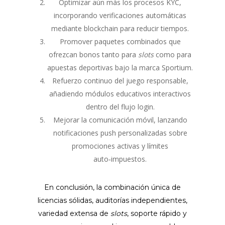
Optimizar aún más los procesos KYC,
incorporando verificaciones automáticas
mediante blockchain para reducir tiempos.
Promover paquetes combinados que
ofrezcan bonos tanto para
slots
como para
apuestas deportivas bajo la marca Sportium.
Refuerzo continuo del juego responsable,
añadiendo módulos educativos interactivos
dentro del flujo login.
Mejorar la comunicación móvil, lanzando
notificaciones push personalizadas sobre
promociones activas y límites
auto‑impuestos.
En conclusión, la combinación única de
licencias sólidas, auditorías independientes,
variedad extensa de
slots
, soporte rápido y