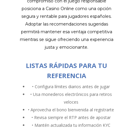
compromiso con el juego responsable
posiciona a Casino Online como una opción
segura y rentable para jugadores españoles.
Adoptar las recomendaciones sugeridas
permitirá mantener esa ventaja competitiva
mientras se sigue ofreciendo una experiencia
justa y emocionante.
LISTAS RÁPIDAS PARA TU
REFERENCIA
• Configura límites diarios antes de jugar
• Usa monederos electrónicos para retiros
veloces
• Aprovecha el bono bienvenida al registrarte
• Revisa siempre el RTP antes de apostar
• Mantén actualizada tu información KYC