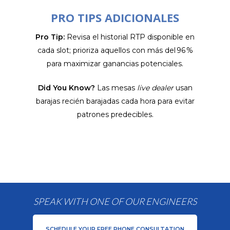
PRO TIPS ADICIONALES
Pro Tip:
Revisa el historial RTP disponible en
cada slot; prioriza aquellos con más del 96 %
para maximizar ganancias potenciales.
Did You Know?
Las mesas
live dealer
usan
barajas recién barajadas cada hora para evitar
patrones predecibles.
SPEAK WITH ONE OF OUR ENGINEERS
SCHEDULE YOUR FREE PHONE CONSULTATION