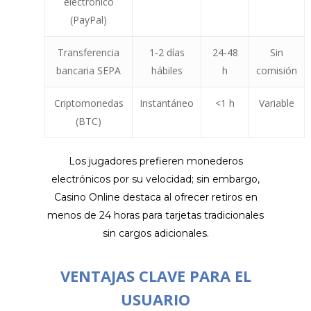
electrónico
(PayPal)
Transferencia
1‑2 días
24‑48
Sin
bancaria SEPA
hábiles
h
comisión
Criptomonedas
Instantáneo
<1 h
Variable
(BTC)
Los jugadores prefieren monederos
electrónicos por su velocidad; sin embargo,
Casino Online destaca al ofrecer retiros en
menos de 24 horas para tarjetas tradicionales
sin cargos adicionales.
VENTAJAS CLAVE PARA EL
USUARIO