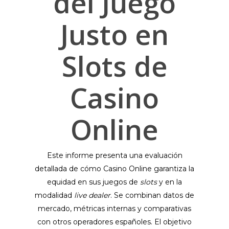
del Juego
Justo en
Slots de
Casino
Online
Este informe presenta una evaluación
detallada de cómo Casino Online garantiza la
equidad en sus juegos de
slots
y en la
modalidad
live dealer
. Se combinan datos de
mercado, métricas internas y comparativas
con otros operadores españoles. El objetivo