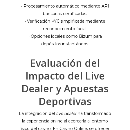
• Procesamiento automático mediante API
bancarias certificadas.
• Verificación KYC simplificada mediante
reconocimiento facial.
• Opciones locales como Bizum para
depósitos instantáneos.
Evaluación del
Impacto del Live
Dealer y Apuestas
Deportivas
La integración del
live dealer
ha transformado
la experiencia online al acercarla al entorno
físico del casino. En Casino Online, se ofrecen