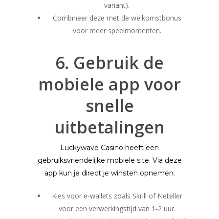
variant).
Combineer deze met de welkomstbonus
voor meer speelmomenten.
6. Gebruik de
mobiele app voor
snelle
uitbetalingen
Luckywave Casino heeft een
gebruiksvriendelijke mobiele site. Via deze
app kun je direct je winsten opnemen.
Kies voor e‑wallets zoals Skrill of Neteller
voor een verwerkingstijd van 1‑2 uur.