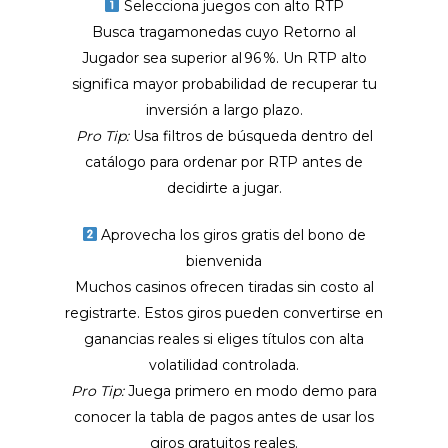
Selecciona juegos con alto RTP
Busca tragamonedas cuyo Retorno al
Jugador sea superior al 96 %. Un RTP alto
significa mayor probabilidad de recuperar tu
inversión a largo plazo.
Pro Tip:
Usa filtros de búsqueda dentro del
catálogo para ordenar por RTP antes de
decidirte a jugar.
Aprovecha los giros gratis del bono de
bienvenida
Muchos casinos ofrecen tiradas sin costo al
registrarte. Estos giros pueden convertirse en
ganancias reales si eliges títulos con alta
volatilidad controlada.
Pro Tip:
Juega primero en modo demo para
conocer la tabla de pagos antes de usar los
giros gratuitos reales.