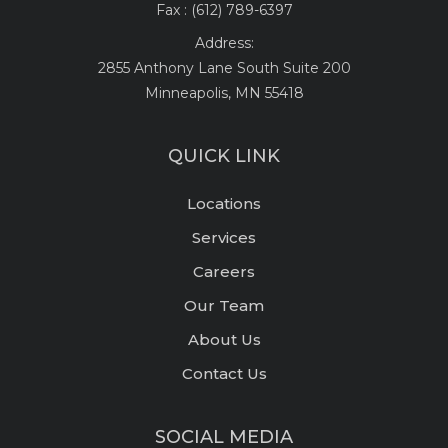
Fax :
(612) 789-6397
Address:
2855 Anthony Lane South Suite 200
Minneapolis, MN 55418
QUICK LINK
Locations
Services
Careers
Our Team
About Us
Contact Us
SOCIAL MEDIA