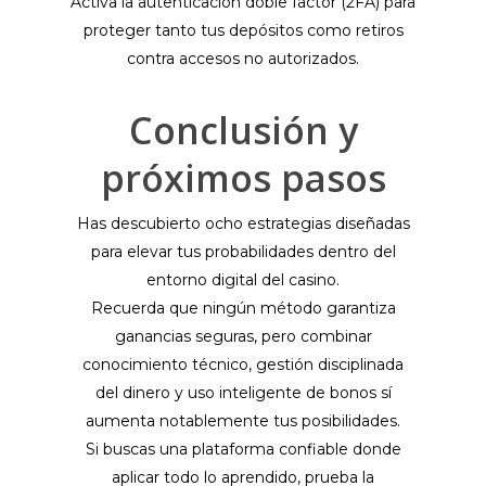
Activa la autenticación doble factor (2FA) para
proteger tanto tus depósitos como retiros
contra accesos no autorizados.
Conclusión y
próximos pasos
Has descubierto ocho estrategias diseñadas
para elevar tus probabilidades dentro del
entorno digital del casino.
Recuerda que ningún método garantiza
ganancias seguras, pero combinar
conocimiento técnico, gestión disciplinada
del dinero y uso inteligente de bonos sí
aumenta notablemente tus posibilidades.
Si buscas una plataforma confiable donde
aplicar todo lo aprendido, prueba la