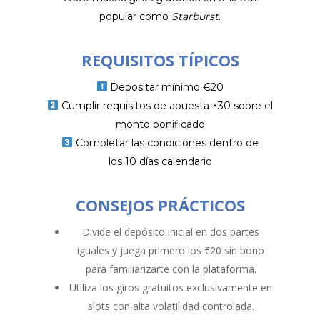
popular como
Starburst
.
REQUISITOS TÍPICOS
Depositar mínimo €20
Cumplir requisitos de apuesta ×30 sobre el
monto bonificado
Completar las condiciones dentro de
los 10 días calendario
CONSEJOS PRÁCTICOS
Divide el depósito inicial en dos partes
iguales y juega primero los €20 sin bono
para familiarizarte con la plataforma.
Utiliza los giros gratuitos exclusivamente en
slots con alta volatilidad controlada.