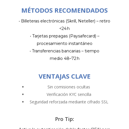
MÉTODOS RECOMENDADOS
• Billeteras electrónicas (Skrill, Neteller) – retiro
<24 h
• Tarjetas prepagas (Paysafecard) –
procesamiento instantáneo
• Transferencias bancarias – tiempo
medio 48–72 h
VENTAJAS CLAVE
Sin comisiones ocultas
Verificación KYC sencilla
Seguridad reforzada mediante cifrado SSL
Pro Tip: