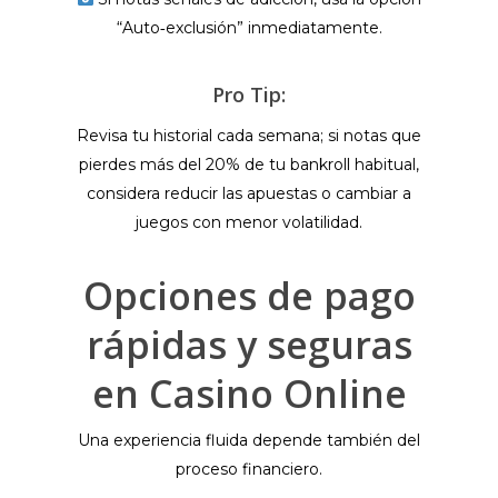
“Auto‑exclusión” inmediatamente.
Pro Tip:
Revisa tu historial cada semana; si notas que
pierdes más del 20% de tu bankroll habitual,
considera reducir las apuestas o cambiar a
juegos con menor volatilidad.
Opciones de pago
rápidas y seguras
en Casino Online
Una experiencia fluida depende también del
proceso financiero.