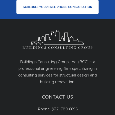
SCHEDULE YOUR FREE PHONE CONSULTATION
Buildings Consulting Group, Inc. (BCG) is a
professional engineering firm specializing in
consulting services for structural design and
building renovation.
CONTACT US
Phone:
(612) 789-6696