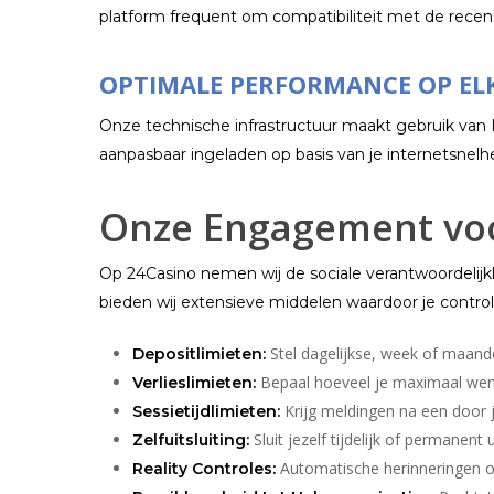
platform frequent om compatibiliteit met de rece
OPTIMALE PERFORMANCE OP EL
Onze technische infrastructuur maakt gebruik van 
aanpasbaar ingeladen op basis van je internetsnelh
Onze Engagement vo
Op 24Casino nemen wij de sociale verantwoordelijkh
bieden wij extensieve middelen waardoor je contro
Stel dagelijkse, week of maan
Depositlimieten:
Bepaal hoeveel je maximaal wens
Verlieslimieten:
Krijg meldingen na een door j
Sessietijdlimieten:
Sluit jezelf tijdelijk of permanent
Zelfuitsluiting:
Automatische herinneringen ov
Reality Controles: