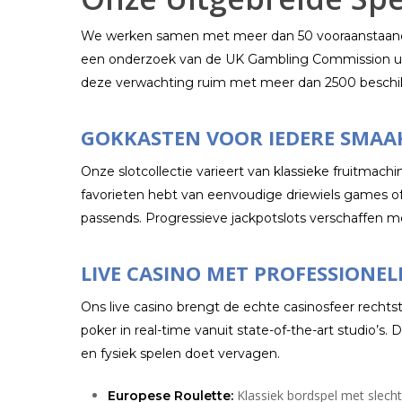
We werken samen met meer dan 50 vooraanstaande 
een onderzoek van de UK Gambling Commission uit 2
deze verwachting ruim met meer dan 2500 beschi
GOKKASTEN VOOR IEDERE SMAA
Onze slotcollectie varieert van klassieke fruitma
favorieten hebt van eenvoudige driewiels games of 
passends. Progressieve jackpotslots verschaffen mo
LIVE CASINO MET PROFESSIONEL
Ons live casino brengt de echte casinosfeer rechtst
poker in real-time vanuit state-of-the-art studio’
en fysiek spelen doet vervagen.
Klassiek bordspel met slech
Europese Roulette: