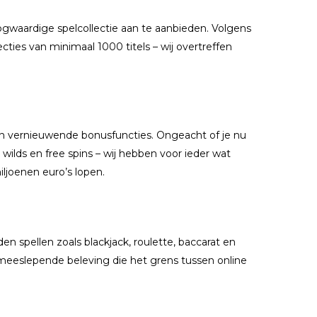
waardige spelcollectie aan te aanbieden. Volgens
ies van minimaal 1000 titels – wij overtreffen
en vernieuwende bonusfuncties. Ongeacht of je nu
ilds en free spins – wij hebben voor ieder wat
ljoenen euro’s lopen.
n spellen zoals blackjack, roulette, baccarat en
n meeslepende beleving die het grens tussen online