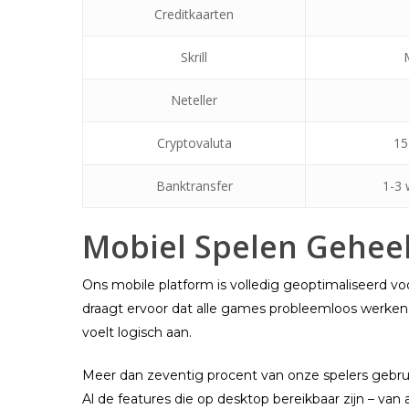
Creditkaarten
Skrill
Neteller
Cryptovaluta
15
Banktransfer
1-3
Mobiel Spelen Gehee
Ons mobile platform is volledig geoptimaliseerd v
draagt ervoor dat alle games probleemloos werken op
voelt logisch aan.
Meer dan zeventig procent van onze spelers gebru
Al de features die op desktop bereikbaar zijn – v