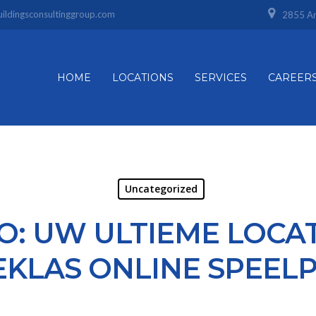
ildingsconsultinggroup.com
2855 An
HOME
LOCATIONS
SERVICES
CAREER
Uncategorized
O: UW ULTIEME LOCA
EKLAS ONLINE SPEELP