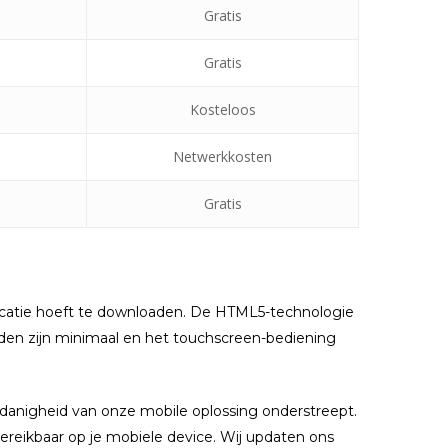
Gratis
Gratis
Kosteloos
Netwerkkosten
Gratis
plicatie hoeft te downloaden. De HTML5-technologie
ijden zijn minimaal en het touchscreen-bediening
danigheid van onze mobile oplossing onderstreept.
ereikbaar op je mobiele device. Wij updaten ons