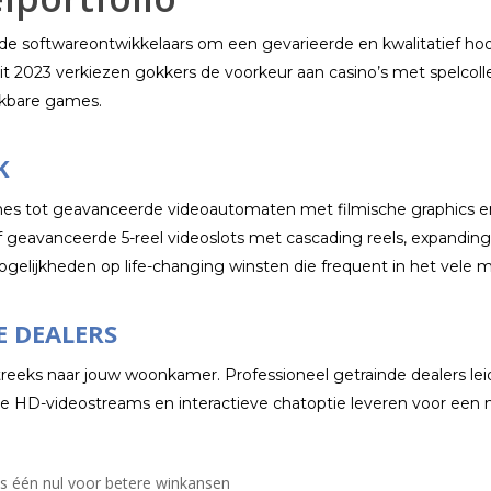
softwareontwikkelaars om een gevarieerde en kwalitatief hoog
023 verkiezen gokkers de voorkeur aan casino’s met spelcollect
kbare games.
K
chines tot geavanceerde videoautomaten met filmische graphics 
geavanceerde 5-reel videoslots met cascading reels, expanding w
gelijkheden op life-changing winsten die frequent in het vele mi
E DEALERS
reeks naar jouw woonkamer. Professioneel getrainde dealers leide
s. De HD-videostreams en interactieve chatoptie leveren voor ee
ts één nul voor betere winkansen