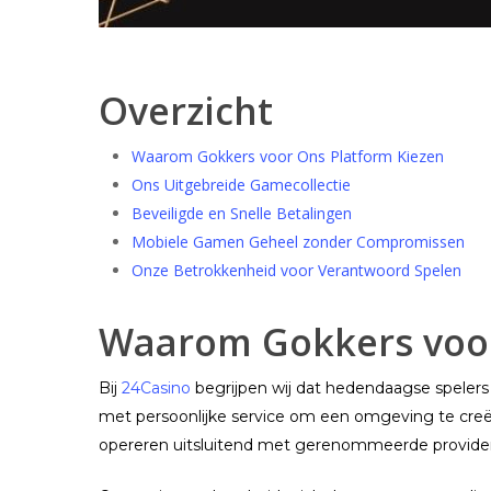
Overzicht
Waarom Gokkers voor Ons Platform Kiezen
Ons Uitgebreide Gamecollectie
Beveiligde en Snelle Betalingen
Mobiele Gamen Geheel zonder Compromissen
Onze Betrokkenheid voor Verantwoord Spelen
Waarom Gokkers voor
Bij
24Casino
begrijpen wij dat hedendaagse spelers 
met persoonlijke service om een omgeving te creër
opereren uitsluitend met gerenommeerde providers 