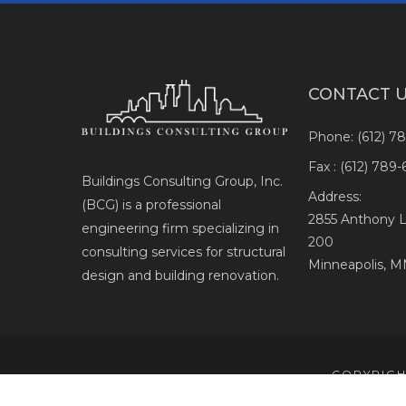
CONTACT 
Phone:
(612) 7
Fax :
(612) 789-
Buildings Consulting Group, Inc.
Address:
(BCG) is a professional
2855 Anthony L
engineering firm specializing in
200
consulting services for structural
Minneapolis, M
design and building renovation.
COPYRIGH