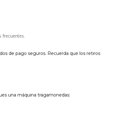
s frecuentes.
odos de pago seguros. Recuerda que los retiros
usques una máquina tragamonedas: