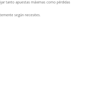
 fijar tanto apuestas máximas como pérdidas
ntemente según necesites.