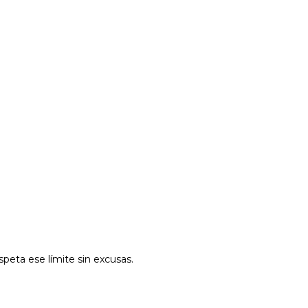
peta ese límite sin excusas.