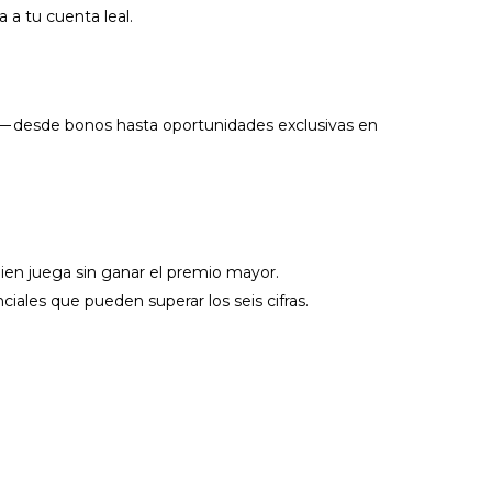
 a tu cuenta leal.
o — desde bonos hasta oportunidades exclusivas en
ien juega sin ganar el premio mayor.
iales que pueden superar los seis cifras.