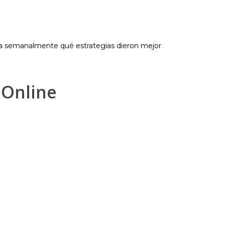
isa semanalmente qué estrategias dieron mejor
 Online