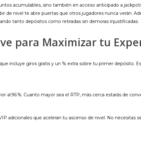
puntos acumulables, sino también en acceso anticipado a jackpots
 subir de nivel te abre puertas que otros jugadores nunca verán. 
tando tanto depósitos como retiradas sin demoras injustificadas.
ave para Maximizar tu Expe
que incluye giros gratis y un % extra sobre tu primer depósito. E
or al 96 %. Cuanto mayor sea el RTP, más cerca estarás de conve
IP adicionales que aceleran tu ascenso de nivel. No necesitas s