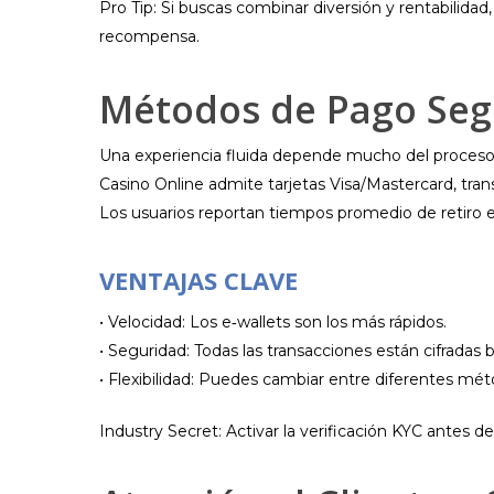
Pro Tip: Si buscas combinar diversión y rentabilidad
recompensa.
Métodos de Pago Segu
Una experiencia fluida depende mucho del proceso 
Casino Online admite tarjetas Visa/Mastercard, tra
Los usuarios reportan tiempos promedio de retiro e
VENTAJAS CLAVE
• Velocidad: Los e‑wallets son los más rápidos.
• Seguridad: Todas las transacciones están cifradas 
• Flexibilidad: Puedes cambiar entre diferentes mé
Industry Secret: Activar la verificación KYC antes 