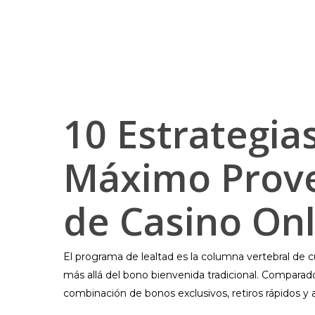
10 Estrategias
Máximo Prove
de Casino Onl
El programa de lealtad es la columna vertebral de 
más allá del bono bienvenida tradicional. Comparad
combinación de bonos exclusivos, retiros rápidos y 