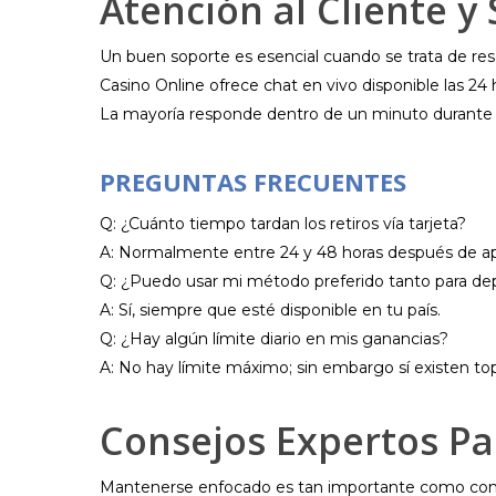
Atención al Cliente y
Un buen soporte es esencial cuando se trata de res
Casino Online ofrece chat en vivo disponible las 24 
La mayoría responde dentro de un minuto durante 
PREGUNTAS FRECUENTES
Q: ¿Cuánto tiempo tardan los retiros vía tarjeta?
A: Normalmente entre 24 y 48 horas después de apr
Q: ¿Puedo usar mi método preferido tanto para de
A: Sí, siempre que esté disponible en tu país.
Q: ¿Hay algún límite diario en mis ganancias?
A: No hay límite máximo; sin embargo sí existen to
Consejos Expertos Pa
Mantenerse enfocado es tan importante como cono