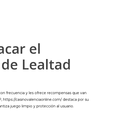
acar el
de Lealtad
n con frecuencia y les ofrece recompensas que van
, https://casinovalenciaonline.com/ destaca por su
tiza juego limpio y protección al usuario.