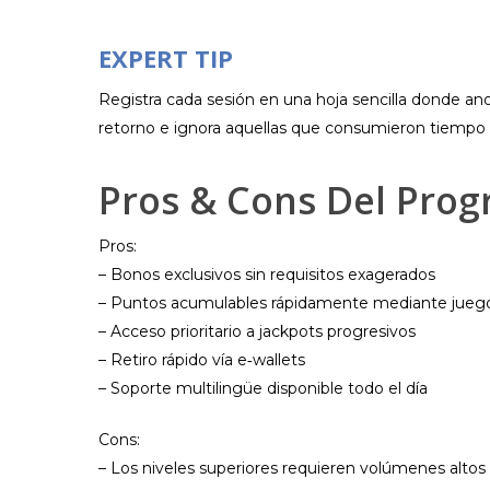
EXPERT TIP
Registra cada sesión en una hoja sencilla donde a
retorno e ignora aquellas que consumieron tiempo s
Pros & Cons Del Prog
Pros:
– Bonos exclusivos sin requisitos exagerados
– Puntos acumulables rápidamente mediante juego
– Acceso prioritario a jackpots progresivos
– Retiro rápido vía e‑wallets
– Soporte multilingüe disponible todo el día
Cons:
– Los niveles superiores requieren volúmenes altos