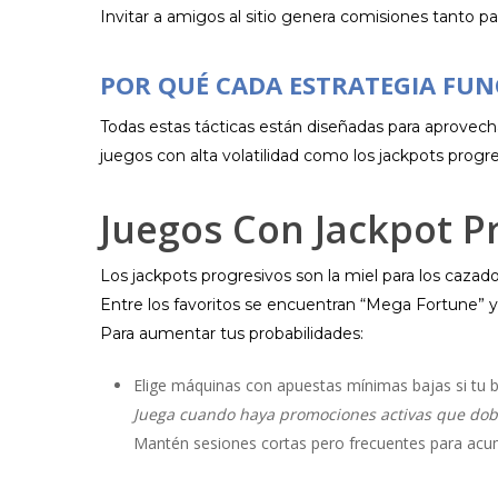
Invitar a amigos al sitio genera comisiones tanto pa
POR QUÉ CADA ESTRATEGIA FU
Todas estas tácticas están diseñadas para aprovech
juegos con alta volatilidad como los jackpots progre
Juegos Con Jackpot Pr
Los jackpots progresivos son la miel para los caza
Entre los favoritos se encuentran “Mega Fortune” y 
Para aumentar tus probabilidades:
Elige máquinas con apuestas mínimas bajas si tu ba
Juega cuando haya promociones activas que dobl
Mantén sesiones cortas pero frecuentes para acum